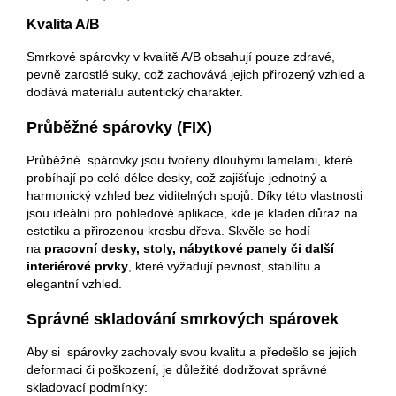
Kvalita A/B
Smrkové spárovky v kvalitě A/B obsahují pouze zdravé,
pevně zarostlé suky, což zachovává jejich přirozený vzhled a
dodává materiálu autentický charakter.
Průběžné spárovky (FIX)
Průběžné spárovky jsou tvořeny dlouhými lamelami, které
probíhají po celé délce desky, což zajišťuje jednotný a
harmonický vzhled bez viditelných spojů. Díky této vlastnosti
jsou ideální pro pohledové aplikace, kde je kladen důraz na
estetiku a přirozenou kresbu dřeva. Skvěle se hodí
na
pracovní desky, stoly, nábytkové panely či další
interiérové prvky
, které vyžadují pevnost, stabilitu a
elegantní vzhled.
Správné skladování smrkových spárovek
Aby si spárovky zachovaly svou kvalitu a předešlo se jejich
deformaci či poškození, je důležité dodržovat správné
skladovací podmínky: