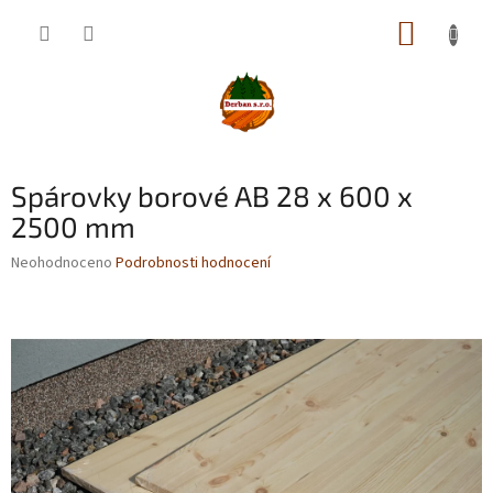
Přejít
NÁKUP
na
obsah
KOŠÍK
Spárovky borové AB 28 x 600 x
2500 mm
Průměrné
Neohodnoceno
Podrobnosti hodnocení
hodnocení
produktu
je
0,0
z
5
hvězdiček.