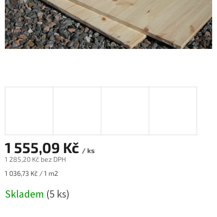
1 555,09 Kč
/ ks
1 285,20 Kč bez DPH
Měrná
1 036,73 Kč / 1 m2
cena:
Skladem
(5 ks)