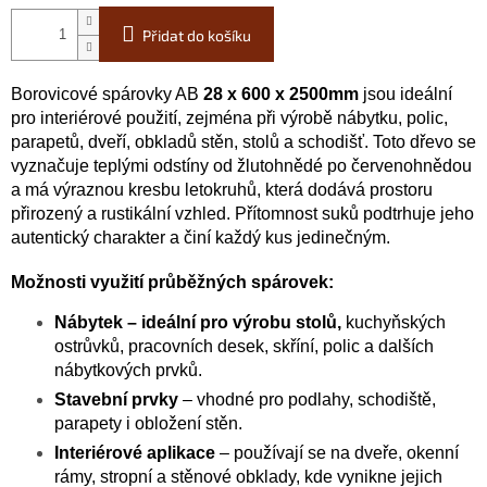
Přidat do košíku
Borovicové spárovky AB
28 x 600 x 2500mm
jsou ideální
pro interiérové použití, zejména při výrobě nábytku, polic,
parapetů, dveří, obkladů stěn, stolů a schodišť. Toto dřevo se
vyznačuje teplými odstíny od žlutohnědé po červenohnědou
a má výraznou kresbu letokruhů, která dodává prostoru
přirozený a rustikální vzhled. Přítomnost suků podtrhuje jeho
autentický charakter a činí každý kus jedinečným.
Možnosti využití průběžných spárovek:
Nábytek – ideální pro výrobu stolů,
kuchyňských
ostrůvků, pracovních desek, skříní, polic a dalších
nábytkových prvků.
Stavební prvky
– vhodné pro podlahy, schodiště,
parapety i obložení stěn.
Interiérové aplikace
– používají se na dveře, okenní
rámy, stropní a stěnové obklady, kde vynikne jejich