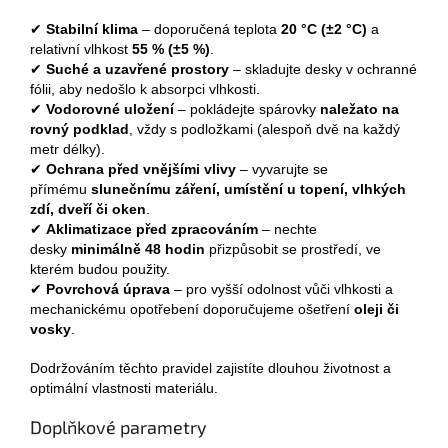
✔
Stabilní klima
– doporučená teplota
20 °C (±2 °C)
a
relativní vlhkost
55 % (±5 %)
.
✔
Suché a uzavřené prostory
– skladujte desky v ochranné
fólii, aby nedošlo k absorpci vlhkosti.
✔
Vodorovné uložení
– pokládejte spárovky
naležato na
rovný podklad
, vždy s podložkami (alespoň dvě na každý
metr délky).
✔
Ochrana před vnějšími vlivy
– vyvarujte se
přímému
slunečnímu záření, umístění u topení, vlhkých
zdí, dveří či oken
.
✔
Aklimatizace před zpracováním
– nechte
desky
minimálně 48 hodin
přizpůsobit se prostředí, ve
kterém budou použity.
✔
Povrchová úprava
– pro vyšší odolnost vůči vlhkosti a
mechanickému opotřebení doporučujeme ošetření
oleji či
vosky
.
Dodržováním těchto pravidel zajistíte dlouhou životnost a
optimální vlastnosti materiálu.
Doplňkové parametry