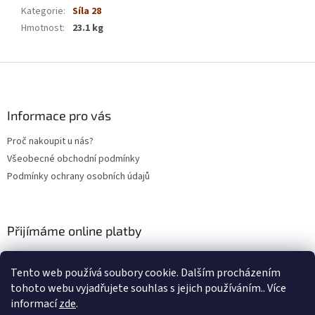
Kategorie
:
Síla 28
Hmotnost
:
23.1 kg
Z
á
p
a
Informace pro vás
t
Proč nakoupit u nás?
í
Všeobecné obchodní podmínky
Podmínky ochrany osobních údajů
Přijímáme online platby
Tento web používá soubory cookie. Dalším procházením
tohoto webu vyjadřujete souhlas s jejich používáním.. Více
informací
zde
.