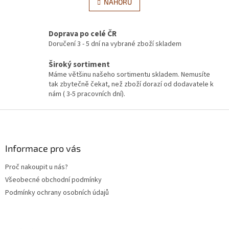
l
NAHORU
n
á
k
d
o
v
a
Doprava po celé ČR
á
c
Doručení 3 - 5 dní na vybrané zboží skladem
n
í
í
p
Široký sortiment
r
Máme většinu našeho sortimentu skladem. Nemusíte
v
tak zbytečně čekat, než zboží dorazí od dodavatele k
k
nám ( 3-5 pracovních dní).
y
v
Z
ý
á
p
p
i
a
s
Informace pro vás
u
t
Proč nakoupit u nás?
í
Všeobecné obchodní podmínky
Podmínky ochrany osobních údajů