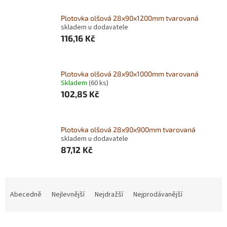
Plotovka olšová 28x90x1200mm tvarovaná
skladem u dodavatele
116,16 Kč
Plotovka olšová 28x90x1000mm tvarovaná
Skladem
(60 ks)
102,85 Kč
Plotovka olšová 28x90x900mm tvarovaná
skladem u dodavatele
87,12 Kč
Ř
a
Abecedně
Nejlevnější
Nejdražší
Nejprodávanější
z
e