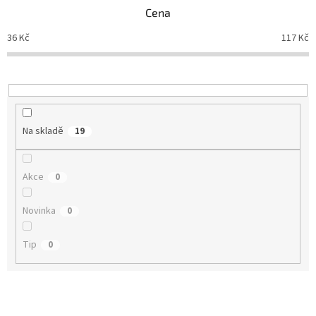
n
Cena
í
p
36
Kč
117
Kč
r
o
d
u
k
t
Na skladě
19
ů
Akce
0
Novinka
0
Tip
0
V
ý