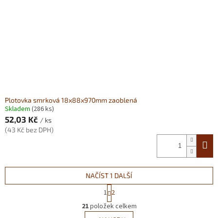
Plotovka smrková 18x88x970mm zaoblená
Skladem
(286 ks)
52,03 Kč
/ ks
(43 Kč bez DPH)
NAČÍST 1 DALŠÍ
S
1
2
t
O
r
21
položek celkem
v
á