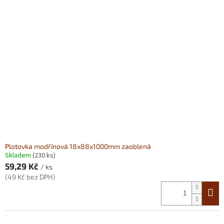
p
i
s
p
r
o
d
u
k
t
ů
Plotovka modřínová 18x88x1000mm zaoblená
Skladem
(230 ks)
59,29 Kč
/ ks
(49 Kč bez DPH)