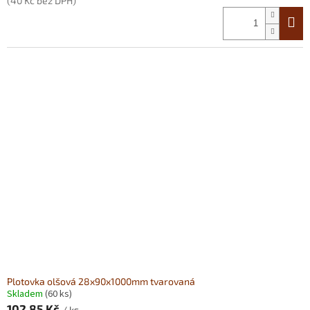
(40 Kč bez DPH)
Plotovka olšová 28x90x1000mm tvarovaná
Skladem
(60 ks)
102,85 Kč
/ ks