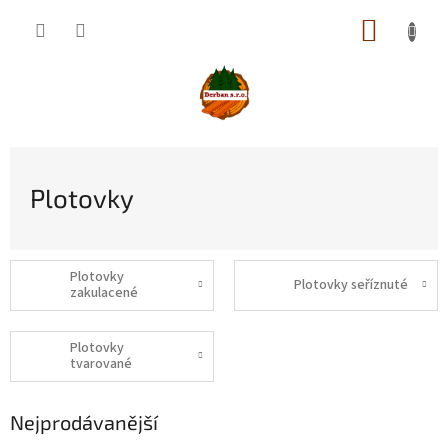
Přejít
NÁKUP
na
obsah
KOŠÍK
Plotovky
Plotovky
Plotovky seříznuté
zakulacené
Plotovky
tvarované
Nejprodávanější