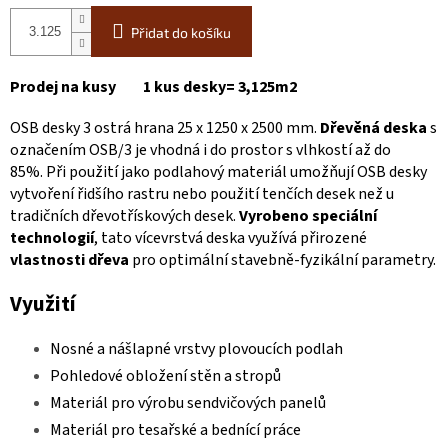
Přidat do košíku
Prodej na kusy 1 kus desky= 3,125m2
OSB desky 3 ostrá hrana 25 x 1250 x 2500 mm.
Dřevěná deska
s
označením OSB/3 je vhodná i do prostor s vlhkostí až do
85%.
Při použití jako podlahový materiál umožňují OSB desky
vytvoření řidšího rastru nebo použití tenčích desek než u
tradičních dřevotřískových desek.
Vyrobeno speciální
technologií
, tato vícevrstvá deska využívá přirozené
vlastnosti dřeva
pro optimální stavebně-fyzikální parametry.
Využití
Nosné a nášlapné vrstvy plovoucích podlah
Pohledové obložení stěn a stropů
Materiál pro výrobu sendvičových panelů
Materiál pro tesařské a bednící práce