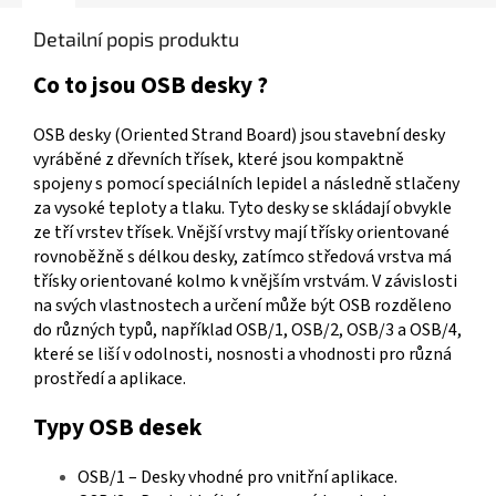
Detailní popis produktu
Co to jsou OSB desky ?
OSB desky (Oriented Strand Board) jsou stavební desky
vyráběné z dřevních třísek, které jsou kompaktně
spojeny s pomocí speciálních lepidel a následně stlačeny
za vysoké teploty a tlaku. Tyto desky se skládají obvykle
ze tří vrstev třísek. Vnější vrstvy mají třísky orientované
rovnoběžně s délkou desky, zatímco středová vrstva má
třísky orientované kolmo k vnějším vrstvám.
V závislosti
na svých vlastnostech a určení může být OSB rozděleno
do různých typů, například OSB/1, OSB/2, OSB/3 a OSB/4,
které se liší v odolnosti, nosnosti a vhodnosti pro různá
prostředí a aplikace.
Typy OSB desek
OSB/1 – Desky vhodné pro vnitřní aplikace.