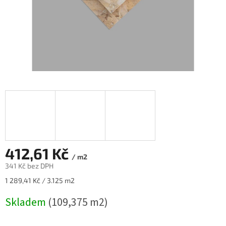
412,61 Kč
/ m2
341 Kč bez DPH
Měrná
1 289,41 Kč / 3.125 m2
cena:
Skladem
(109,375 m2)