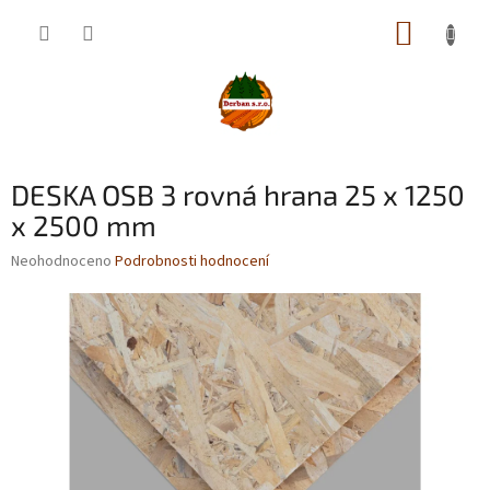
Přejít
NÁKUP
na
obsah
KOŠÍK
DESKA OSB 3 rovná hrana 25 x 1250
x 2500 mm
Průměrné
Neohodnoceno
Podrobnosti hodnocení
hodnocení
produktu
je
0,0
z
5
hvězdiček.