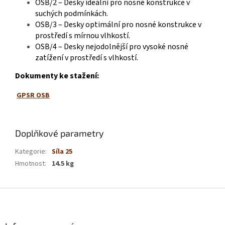
OSB/2 – Desky ideální pro nosné konstrukce v
suchých podmínkách.
OSB/3 – Desky optimální pro nosné konstrukce v
prostředí s mírnou vlhkostí.
OSB/4 – Desky nejodolnější pro vysoké nosné
zatížení v prostředí s vlhkostí.
Dokumenty ke stažení:
GPSR OSB
Doplňkové parametry
Kategorie
:
Síla 25
Hmotnost
:
14.5 kg
Z
á
p