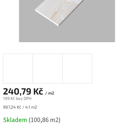
240,79 Kč
/ m2
199 Kč bez DPH
Měrná
987,24 Kč / 4.1 m2
cena:
Skladem
(100,86 m2)