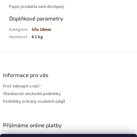
Popis produktu není dostupný
Doplňkové parametry
Kategorie
:
Síla 18mm
Hmotnost
:
8.1 kg
Z
á
p
a
Informace pro vás
t
Proč nakoupit u nás?
í
Všeobecné obchodní podmínky
Podmínky ochrany osobních údajů
Přijímáme online platby