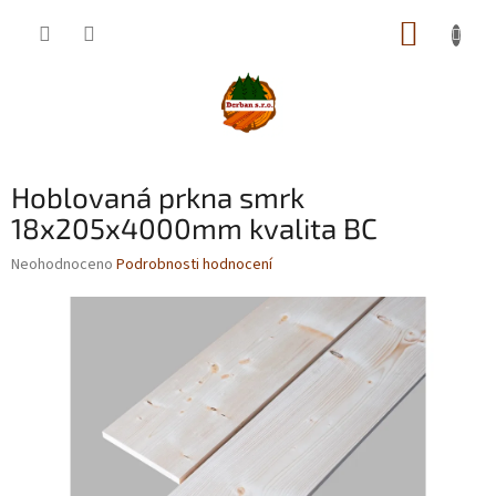
Přejít
NÁKUP
na
obsah
KOŠÍK
Hoblovaná prkna smrk
18x205x4000mm kvalita BC
Průměrné
Neohodnoceno
Podrobnosti hodnocení
hodnocení
produktu
je
0,0
z
5
hvězdiček.