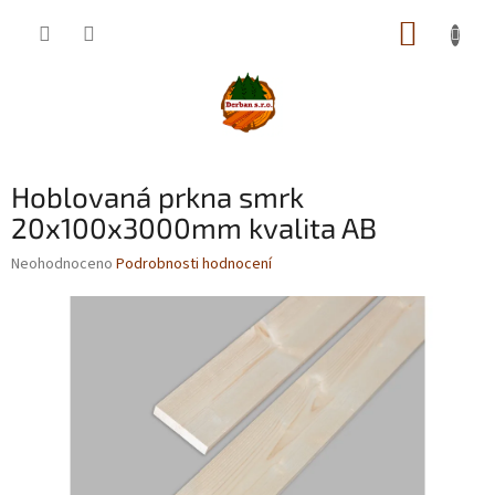
Přejít
NÁKUP
na
obsah
KOŠÍK
Hoblovaná prkna smrk
20x100x3000mm kvalita AB
Průměrné
Neohodnoceno
Podrobnosti hodnocení
hodnocení
produktu
je
0,0
z
5
hvězdiček.