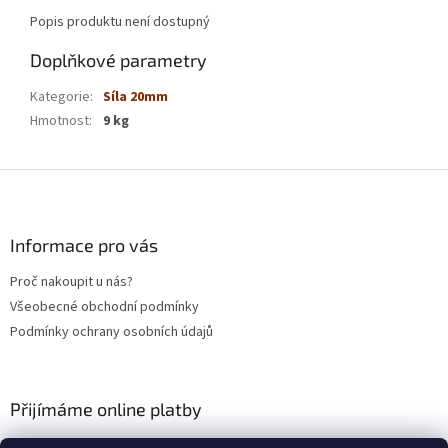
Popis produktu není dostupný
Doplňkové parametry
Kategorie
:
Síla 20mm
Hmotnost
:
9 kg
Z
á
p
a
Informace pro vás
t
Proč nakoupit u nás?
í
Všeobecné obchodní podmínky
Podmínky ochrany osobních údajů
Přijímáme online platby