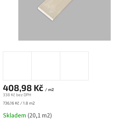
408,98 Kč
/ m2
338 Kč bez DPH
Měrná
736,16 Kč / 1.8 m2
cena:
Skladem
(20,1 m2)