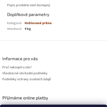
Popis produktu není dostupný
Doplňkové parametry
Kategorie
:
Hoblované prkna
Hmotnost
:
9 kg
Z
á
p
a
Informace pro vás
t
Proč nakoupit u nás?
í
Všeobecné obchodní podmínky
Podmínky ochrany osobních údajů
Přijímáme online platby