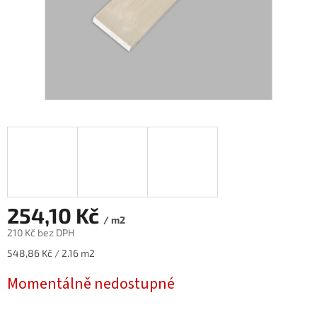
254,10 Kč
/ m2
210 Kč bez DPH
Měrná
548,86 Kč / 2.16 m2
cena:
Momentálně nedostupné