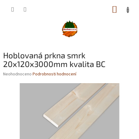
Přejít
NÁKUP
na
obsah
KOŠÍK
Hoblovaná prkna smrk
20x120x3000mm kvalita BC
Průměrné
Neohodnoceno
Podrobnosti hodnocení
hodnocení
produktu
je
0,0
z
5
hvězdiček.