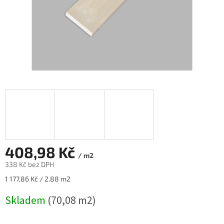
408,98 Kč
/ m2
338 Kč bez DPH
Měrná
1 177,86 Kč / 2.88 m2
cena:
Skladem
(70,08 m2)