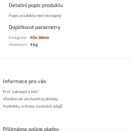
Detailní popis produktu
Popis produktu není dostupný
Doplňkové parametry
Kategorie
:
Síla 20mm
Hmotnost
:
9 kg
Z
á
p
a
Informace pro vás
t
Proč nakoupit u nás?
í
Všeobecné obchodní podmínky
Podmínky ochrany osobních údajů
Přijímáme online platby