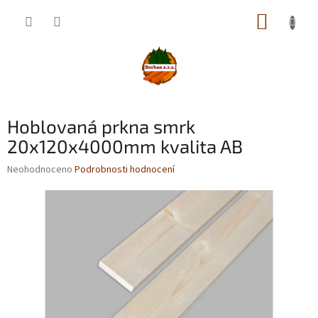
Přejít
NÁKUP
na
obsah
KOŠÍK
Hoblovaná prkna smrk
20x120x4000mm kvalita AB
Průměrné
Neohodnoceno
Podrobnosti hodnocení
hodnocení
produktu
je
0,0
z
5
hvězdiček.