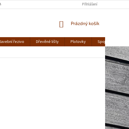
MÍNKY OCHRANY OSOBNÍCH ÚDAJŮ
Přihlášení
NÁKUPNÍ
Prázdný košík
KOŠÍK
tavební řezivo
Dřevěné lišty
Plotovky
Spojovací materiá