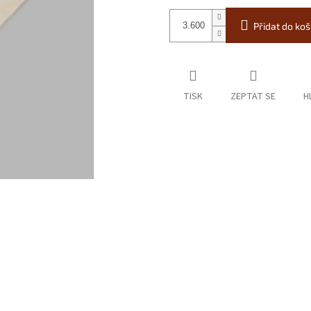
Přidat do koš
TISK
ZEPTAT SE
H