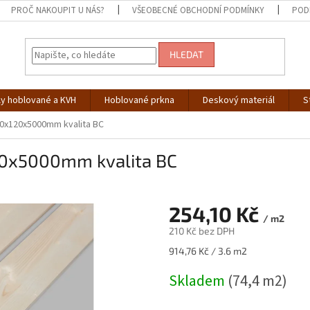
PROČ NAKOUPIT U NÁS?
VŠEOBECNÉ OBCHODNÍ PODMÍNKY
POD
HLEDAT
ly hoblované a KVH
Hoblované prkna
Deskový materiál
S
0x120x5000mm kvalita BC
20x5000mm kvalita BC
254,10 Kč
/ m2
210 Kč bez DPH
Měrná
914,76 Kč / 3.6 m2
cena:
Skladem
(74,4 m2)