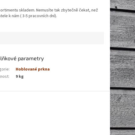
ortimentu skladem. Nemusíte tak zbytečně čekat, než
ele k nám ( 3-5 pracovních dní).
lňkové parametry
gorie
:
Hoblované prkna
nost
:
9 kg