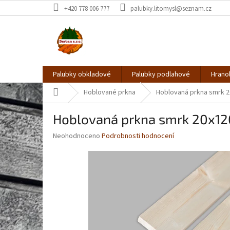
Přejít
+420 778 006 777
palubky.litomysl@seznam.cz
na
obsah
Palubky obkladové
Palubky podlahové
Hrano
Domů
Hoblované prkna
Hoblovaná prkna smrk 2
Hoblovaná prkna smrk 20x1
Průměrné
Neohodnoceno
Podrobnosti hodnocení
hodnocení
produktu
je
0,0
z
5
hvězdiček.