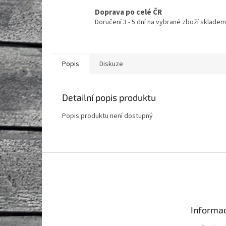
Doprava po celé ČR
Doručení 3 - 5 dní na vybrané zboží skladem
Popis
Diskuze
Detailní popis produktu
Popis produktu není dostupný
Z
á
p
a
t
Informac
í