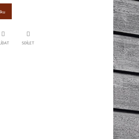
íku
LÍDAT
SDÍLET