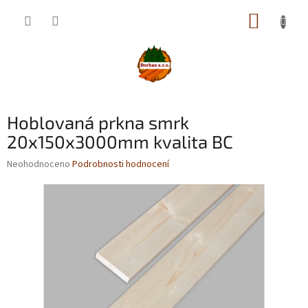
Přejít
NÁKUP
na
obsah
KOŠÍK
Hoblovaná prkna smrk
20x150x3000mm kvalita BC
Průměrné
Neohodnoceno
Podrobnosti hodnocení
hodnocení
produktu
je
0,0
z
5
hvězdiček.