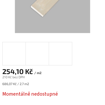
254,10 Kč
/ m2
210 Kč bez DPH
Měrná
686,07 Kč / 2.7 m2
cena:
Momentálně nedostupné