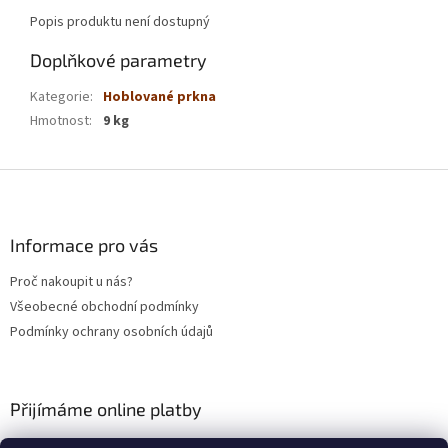
Popis produktu není dostupný
Doplňkové parametry
Kategorie
:
Hoblované prkna
Hmotnost
:
9 kg
Z
á
p
a
Informace pro vás
t
Proč nakoupit u nás?
í
Všeobecné obchodní podmínky
Podmínky ochrany osobních údajů
Přijímáme online platby