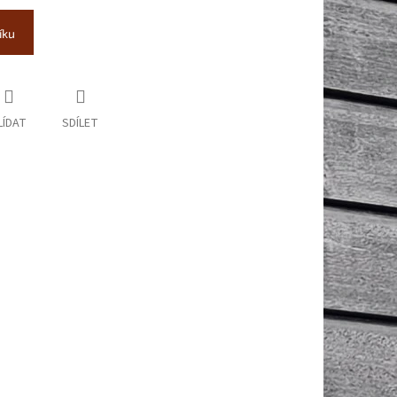
íku
LÍDAT
SDÍLET