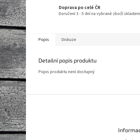
Doprava po celé ČR
Doručení 3 - 5 dní na vybrané zboží skladem
Popis
Diskuze
Detailní popis produktu
Popis produktu není dostupný
Z
á
p
a
t
Informac
í