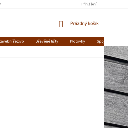
MÍNKY OCHRANY OSOBNÍCH ÚDAJŮ
Přihlášení
NÁKUPNÍ
Prázdný košík
KOŠÍK
tavební řezivo
Dřevěné lišty
Plotovky
Spojovací materiá