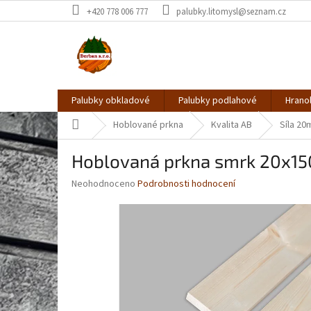
Přejít
+420 778 006 777
palubky.litomysl@seznam.cz
na
obsah
Palubky obkladové
Palubky podlahové
Hrano
Domů
Hoblované prkna
Kvalita AB
Síla 2
Hoblovaná prkna smrk 20x1
Průměrné
Neohodnoceno
Podrobnosti hodnocení
hodnocení
produktu
je
0,0
z
5
hvězdiček.