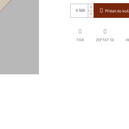
Přidat do koš
TISK
ZEPTAT SE
H