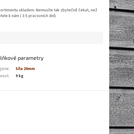
ortimentu skladem. Nemusíte tak zbytečně čekat, než
ele k nám ( 3-5 pracovních dní).
lňkové parametry
gorie
:
Síla 20mm
nost
:
9 kg