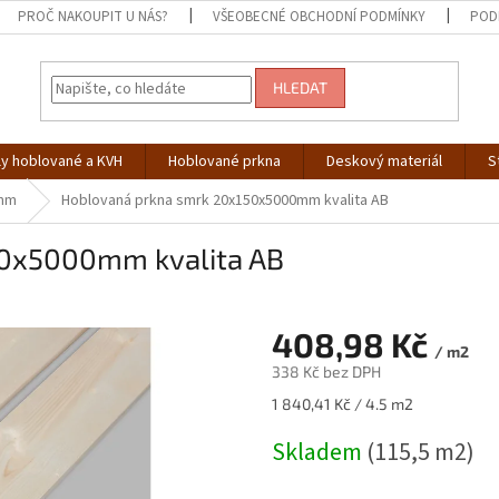
PROČ NAKOUPIT U NÁS?
VŠEOBECNÉ OBCHODNÍ PODMÍNKY
POD
HLEDAT
ly hoblované a KVH
Hoblované prkna
Deskový materiál
S
0mm
Hoblovaná prkna smrk 20x150x5000mm kvalita AB
50x5000mm kvalita AB
408,98 Kč
/ m2
338 Kč bez DPH
Měrná
1 840,41 Kč / 4.5 m2
cena:
Skladem
(115,5 m2)