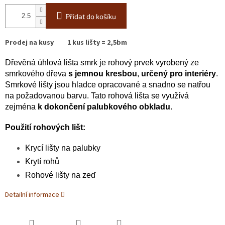
Přidat do košíku
Prodej na kusy 1 kus lišty = 2,5bm
Dřevěná úhlová lišta smrk je rohový prvek vyrobený ze
smrkového dřeva
s jemnou kresbou
,
určený pro interiéry
.
Smrkové lišty jsou hladce opracované a snadno se natřou
na požadovanou barvu. Tato rohová lišta se využívá
zejména
k dokončení palubkového obkladu
.
Použití rohových lišt:
Krycí lišty na palubky
Krytí rohů
Rohové lišty na zeď
Detailní informace