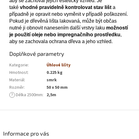
aby se zachoval jejich estetický vzhled. Je
také
vhodné pravidelně kontrolovat stav lišt
a
případně je opravit nebo vyměnit v případě poškození.
Pokud je dřevěná lišta lakovaná, může být občas
nutné ji obnovit nanesením další vrstvy laku
možností
je použití oleje nebo impregnačního prostředku
,
aby se zachovala ochrana dřeva a jeho vzhled.
Doplňkové parametry
Kategorie
:
Úhlové lišty
Hmotnost
:
0.225 kg
Materiál
:
smrk
Rozměr
:
50 x 50 mm
?
Délka 2500mm
:
2,5m
Z
á
p
a
Informace pro vás