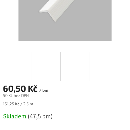
60,50 Kč
/ bm
50 Kč bez DPH
Měrná
151,25 Kč / 2.5 m
cena:
Skladem
(47,5 bm)