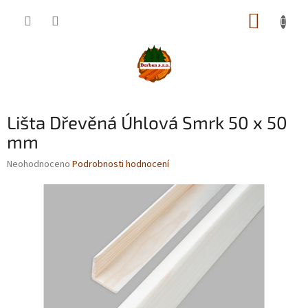
Přejít
NÁKUP
na
obsah
KOŠÍK
Lišta Dřevěná Úhlová Smrk 50 x 50
mm
Průměrné
Neohodnoceno
Podrobnosti hodnocení
hodnocení
produktu
je
0,0
z
5
hvězdiček.