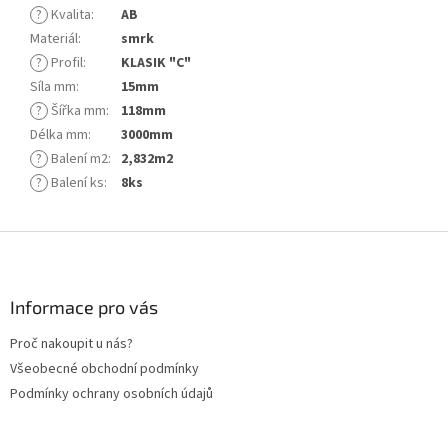
?
Kvalita
:
AB
Materiál
:
smrk
?
Profil
:
KLASIK "C"
Síla mm
:
15mm
?
Šířka mm
:
118mm
Délka mm
:
3000mm
?
Balení m2
:
2,832m2
?
Balení ks
:
8ks
Z
á
p
a
Informace pro vás
t
Proč nakoupit u nás?
í
Všeobecné obchodní podmínky
Podmínky ochrany osobních údajů