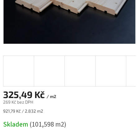
325,49 Kč
/ m2
269 Kč bez DPH
Měrná
921,79 Kč / 2.832 m2
cena:
Skladem
(101,598 m2)