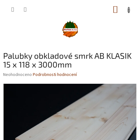
Přejít
NÁKUP
na
obsah
KOŠÍK
Palubky obkladové smrk AB KLASIK
15 x 118 x 3000mm
Průměrné
Neohodnoceno
Podrobnosti hodnocení
hodnocení
produktu
je
0,0
z
5
hvězdiček.