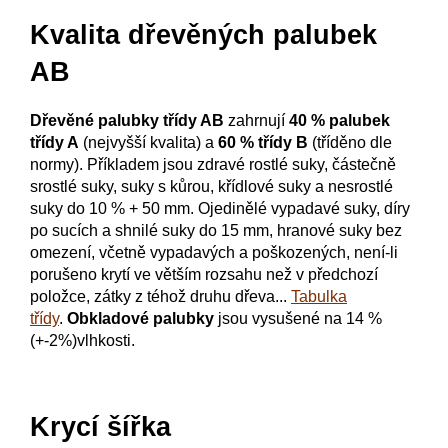
Kvalita dřevěných palubek
AB
Dřevěné palubky třídy AB
zahrnují
40 % palubek
třídy A
(nejvyšší kvalita) a
60 % třídy B
(tříděno dle
normy). Příkladem jsou zdravé rostlé suky, částečně
srostlé suky, suky s kůrou, křídlové suky a nesrostlé
suky do 10 % + 50 mm.
O
jedinělé vypadavé suky, díry
po sucích a shnilé suky do 15 mm, hranové suky bez
omezení, včetně vypadavých a poškozených, není-li
porušeno krytí ve větším rozsahu než v předchozí
položce, zátky z téhož druhu dřeva...
Tabulka
třídy
.
Obkladové palubky
jsou vysušené na 14 %
(+-2%)vlhkosti.
Krycí šířka