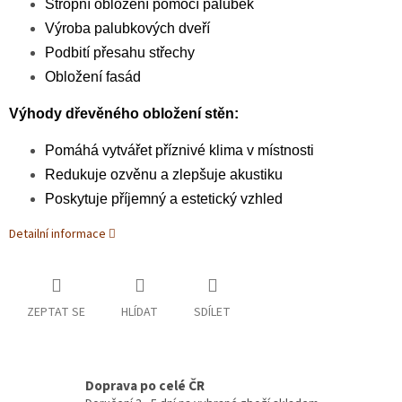
Stropní obložení pomocí palubek
Výroba palubkových dveří
Podbití přesahu střechy
Obložení fasád
Výhody dřevěného obložení stěn:
Pomáhá vytvářet příznivé klima v místnosti
Redukuje ozvěnu a zlepšuje akustiku
Poskytuje příjemný a estetický vzhled
Detailní informace
ZEPTAT SE
HLÍDAT
SDÍLET
Doprava po celé ČR