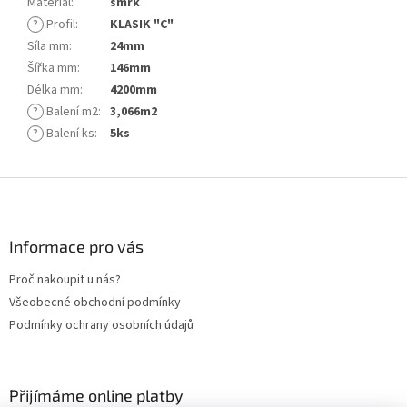
Materiál
:
smrk
?
Profil
:
KLASIK "C"
Síla mm
:
24mm
Šířka mm
:
146mm
Délka mm
:
4200mm
?
Balení m2
:
3,066m2
?
Balení ks
:
5ks
Z
á
p
a
Informace pro vás
t
Proč nakoupit u nás?
í
Všeobecné obchodní podmínky
Podmínky ochrany osobních údajů
Přijímáme online platby