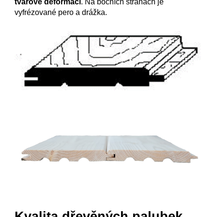
tvarové deformaci
. Na bočních stranách je
vyfrézované pero a drážka.
Kvalita dřevěných palubek