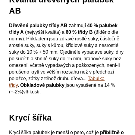
AB
Dřevěné palubky třídy AB
zahrnují
40 % palubek
třídy A
(nejvyšší kvalita) a
60 % třídy B
(tříděno dle
normy). Příkladem jsou zdravé rostlé suky, částečně
srostlé suky, suky s kůrou, křídlové suky a nesrostlé
suky do 10 % + 50 mm.
O
jedinělé vypadavé suky, díry
po sucích a shnilé suky do 15 mm, hranové suky bez
omezení, včetně vypadavých a poškozených, není-li
porušeno krytí ve větším rozsahu než v předchozí
položce, zátky z téhož druhu dřeva...
Tabulka
třídy
.
Obkladové palubky
jsou vysušené na 14 %
(+-2%)vlhkosti.
Krycí šířka
Krycí šířka palubek je menší o pero, což je
přibližně o