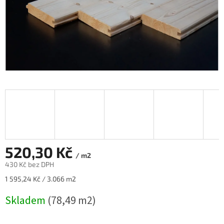
520,30 Kč
/ m2
430 Kč bez DPH
Měrná
1 595,24 Kč / 3.066 m2
cena:
Skladem
(78,49 m2)