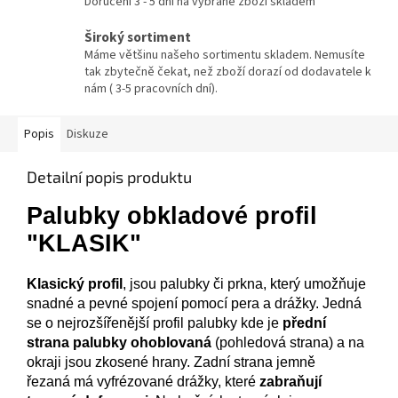
Doručení 3 - 5 dní na vybrané zboží skladem
Široký sortiment
Máme většinu našeho sortimentu skladem. Nemusíte
tak zbytečně čekat, než zboží dorazí od dodavatele k
nám ( 3-5 pracovních dní).
Popis
Diskuze
Detailní popis produktu
Palubky obkladové profil
"KLASIK"
Klasický
profil
,
jsou palubky či prkna, který umožňuje
snadné a pevné spojení pomocí pera a drážky. Jedná
se o nejrozšířenější profil palubky kde je
přední
strana palubky ohoblovaná
(pohledová strana) a na
okraji jsou zkosené hrany. Zadní strana jemně
řezaná má vyfrézované drážky, které
zabraňují