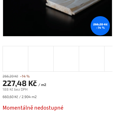
266,20 Kč
–14 %
266,20 Kč
–14 %
227,48 Kč
/ m2
188 Kč bez DPH
Měrná
660,60 Kč / 2.904 m2
cena:
Momentálně nedostupné