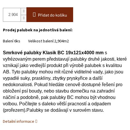
Přidat do košíku
Prodej palubek na jednotlivá balení:
Balení 6ks Velikost balení:2,904m2
Smrkové palubky Klasik BC 19x121x4000 mm
s
vyfrézovaným perem představují palubky druhé jakosti, které
vznikají jako vedlejší produkt při výrobě palubek s kvalitou
AB. Tyto palubky mohou mít různé viditelné vady, jako jsou
vypadlé suky, praskliny, zbytky pryskyřice a další
nedokonalosti. Pokud hledáte cenově dostupné řešení pro
obložení psí boudy, nebo stavbu domečku na zahradní
náčiní a podobně, pak palubky BC mohou být vhodnou
volbou. Počítejte s daleko větší pracností a odpadem
(prořezem).Palubky se dodávají v surovém stavu.
Detailní informace