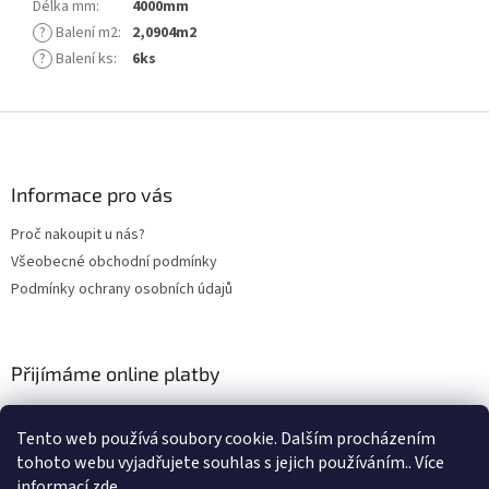
Délka mm
:
4000mm
?
Balení m2
:
2,0904m2
?
Balení ks
:
6ks
Z
á
p
a
Informace pro vás
t
Proč nakoupit u nás?
í
Všeobecné obchodní podmínky
Podmínky ochrany osobních údajů
Přijímáme online platby
Tento web používá soubory cookie. Dalším procházením
tohoto webu vyjadřujete souhlas s jejich používáním.. Více
informací
zde
.