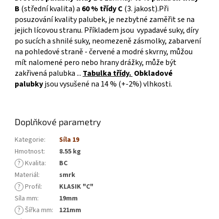
B
(střední kvalita) a
60 % třídy C
(
3. jakost
).Při
posuzování kvality palubek, je nezbytné zaměřit se na
jejich lícovou stranu. Příkladem jsou vypadavé suky, díry
po sucích a shnilé suky, neomezeně zásmolky, zabarvení
na pohledové straně - červené a modré skvrny, můžou
mít nalomené pero nebo hrany drážky, může být
zakřivená palubka ...
Tabulka třídy
.
Obkladové
palubky
jsou vysušené na 14 % (+-2%) vlhkosti.
Doplňkové parametry
Kategorie
:
Síla 19
Hmotnost
:
8.55 kg
?
Kvalita
:
BC
Materiál
:
smrk
?
Profil
:
KLASIK "C"
Síla mm
:
19mm
?
Šířka mm
:
121mm