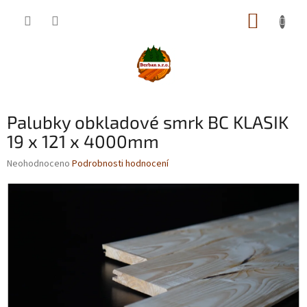
Přejít
NÁKUP
na
obsah
KOŠÍK
Palubky obkladové smrk BC KLASIK
19 x 121 x 4000mm
Průměrné
Neohodnoceno
Podrobnosti hodnocení
hodnocení
produktu
je
0,0
z
5
hvězdiček.