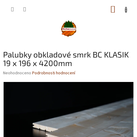
Přejít
NÁKUP
na
obsah
KOŠÍK
Palubky obkladové smrk BC KLASIK
19 x 196 x 4200mm
Průměrné
Neohodnoceno
Podrobnosti hodnocení
hodnocení
produktu
je
0,0
z
5
hvězdiček.