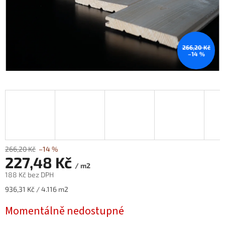
266,20 Kč
–14 %
266,20 Kč
–14 %
227,48 Kč
/ m2
188 Kč bez DPH
Měrná
936,31 Kč / 4.116 m2
cena:
Momentálně nedostupné