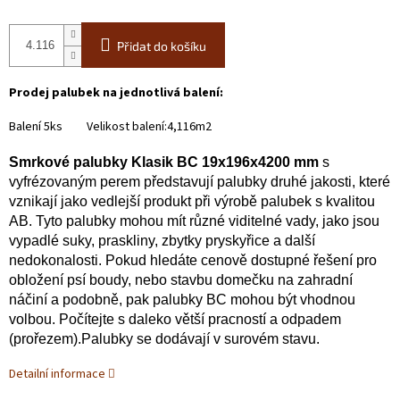
Přidat do košíku
Prodej palubek na jednotlivá balení:
Balení 5ks Velikost balení:4,116m2
Smrkové palubky Klasik BC 19x196x4200 mm
s
vyfrézovaným perem představují palubky druhé jakosti, které
vznikají jako vedlejší produkt při výrobě palubek s kvalitou
AB. Tyto palubky mohou mít různé viditelné vady, jako jsou
vypadlé suky, praskliny, zbytky pryskyřice a další
nedokonalosti. Pokud hledáte cenově dostupné řešení pro
obložení psí boudy, nebo stavbu domečku na zahradní
náčiní a podobně, pak palubky BC mohou být vhodnou
volbou. Počítejte s daleko větší pracností a odpadem
(prořezem).Palubky se dodávají v surovém stavu.
Detailní informace