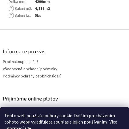
Délka mm
:
4200mm
?
Balení m2
:
4,116m2
?
Balení ks
:
5ks
Z
á
p
a
Informace pro vás
t
Proč nakoupit u nás?
í
Všeobecné obchodní podmínky
Podmínky ochrany osobních údajů
Přijímáme online platby
Tento web používá soubory cookie. Dalším procházením
tohoto webu vyjadřujete souhlas s jejich používáním.. Více
informací
zde
.