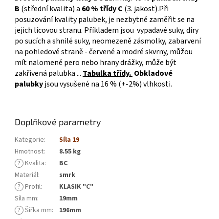
B
(střední kvalita) a
60 % třídy C
(
3. jakost
).Při
posuzování kvality palubek, je nezbytné zaměřit se na
jejich lícovou stranu. Příkladem jsou vypadavé suky, díry
po sucích a shnilé suky, neomezeně zásmolky, zabarvení
na pohledové straně - červené a modré skvrny, můžou
mít nalomené pero nebo hrany drážky, může být
zakřivená palubka ...
Tabulka třídy
.
Obkladové
palubky
jsou vysušené na 16 % (+-2%) vlhkosti.
Doplňkové parametry
Kategorie
:
Síla 19
Hmotnost
:
8.55 kg
?
Kvalita
:
BC
Materiál
:
smrk
?
Profil
:
KLASIK "C"
Síla mm
:
19mm
?
Šířka mm
:
196mm