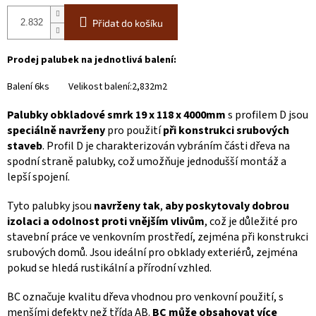
Přidat do košíku
Prodej palubek na jednotlivá balení:
Balení 6ks Velikost balení:2,832m2
Palubky obkladové smrk 19 x 118 x 4000mm
s profilem D jsou
speciálně navrženy
pro použití
při konstrukci srubových
staveb
. Profil D je charakterizován vybráním části dřeva na
spodní straně palubky, což umožňuje jednodušší montáž a
lepší spojení.
Tyto palubky jsou
navrženy tak
,
aby poskytovaly
dobrou
izolaci a odolnost proti vnějším vlivům
, což je důležité pro
stavební práce ve venkovním prostředí, zejména při konstrukci
srubových domů. Jsou ideální pro obklady exteriérů, zejména
pokud se hledá rustikální a přírodní vzhled.
BC označuje kvalitu dřeva vhodnou pro venkovní použití, s
menšími defekty než třída AB.
BC může obsahovat více