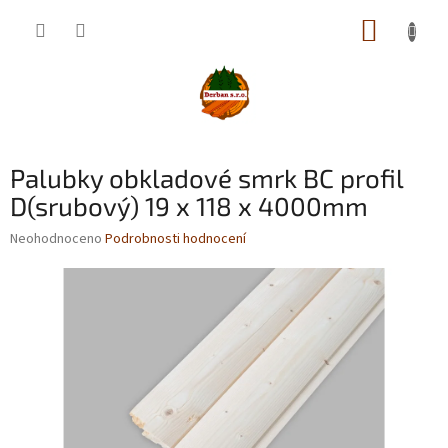
Přejít
NÁKUP
na
obsah
KOŠÍK
Palubky obkladové smrk BC profil
D(srubový) 19 x 118 x 4000mm
Průměrné
Neohodnoceno
Podrobnosti hodnocení
hodnocení
produktu
je
0,0
z
5
hvězdiček.