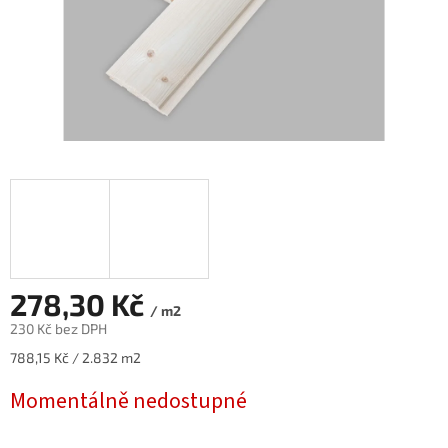
278,30 Kč
/ m2
230 Kč bez DPH
Měrná
788,15 Kč / 2.832 m2
cena:
Momentálně nedostupné