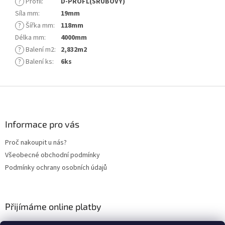
?
Profil
:
D-PROFL(SRUBOVÝ)
Síla mm
:
19mm
?
Šířka mm
:
118mm
Délka mm
:
4000mm
?
Balení m2
:
2,832m2
?
Balení ks
:
6ks
Z
á
p
a
Informace pro vás
t
Proč nakoupit u nás?
í
Všeobecné obchodní podmínky
Podmínky ochrany osobních údajů
Přijímáme online platby