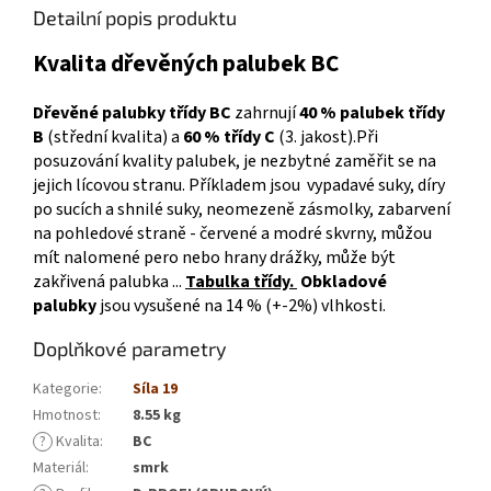
Detailní popis produktu
Kvalita dřevěných palubek BC
Dřevěné palubky třídy BC
zahrnují
40 % palubek třídy
B
(střední kvalita) a
60 % třídy C
(
3. jakost
).Při
posuzování kvality palubek, je nezbytné zaměřit se na
jejich lícovou stranu. Příkladem jsou vypadavé suky, díry
po sucích a shnilé suky, neomezeně zásmolky, zabarvení
na pohledové straně - červené a modré skvrny, můžou
mít nalomené pero nebo hrany drážky, může být
zakřivená palubka ...
Tabulka třídy
.
Obkladové
palubky
jsou vysušené na 14 % (+-2%) vlhkosti.
Doplňkové parametry
Kategorie
:
Síla 19
Hmotnost
:
8.55 kg
?
Kvalita
:
BC
Materiál
:
smrk