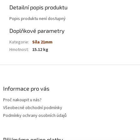
Detailní popis produktu
Popis produktu není dostupný
Doplňkové parametry
Kategorie
:
Síla 21mm
Hmotnost
:
15.12 kg
Z
á
p
a
Informace pro vás
t
Proč nakoupit u nás?
í
Všeobecné obchodní podmínky
Podmínky ochrany osobních údajů
Přijímáme online platby