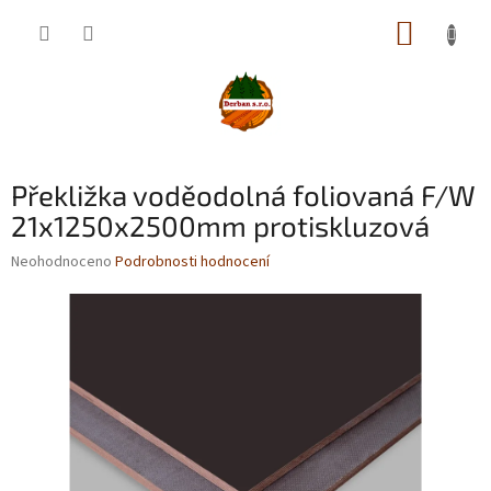
Přejít
NÁKUP
na
obsah
KOŠÍK
Překližka voděodolná foliovaná F/W
21x1250x2500mm protiskluzová
Průměrné
Neohodnoceno
Podrobnosti hodnocení
hodnocení
produktu
je
0,0
z
5
hvězdiček.