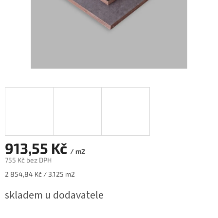
913,55 Kč
/ m2
755 Kč bez DPH
Měrná
2 854,84 Kč / 3.125 m2
cena:
skladem u dodavatele