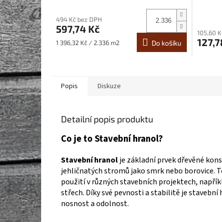
494 Kč bez DPH
597,74 Kč
105,60 
127,7
Měrná
1 396,32 Kč / 2.336 m2
Do košíku
cena:
Popis
Diskuze
Detailní popis produktu
Co je to Stavební hranol?
Stavební hranol
je základní prvek dřevěné konst
jehličnatých stromů jako smrk nebo borovice. T
použití v různých stavebních projektech, napřík
střech. Díky své pevnosti a stabilitě je stavebn
nosnost a odolnost.