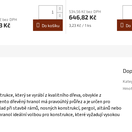
534,56 Kč bez DPH
646,82 Kč
Kč bez DPH
8 Kč
Měrná
Do košíku
3,23 Kč / 1 ks
Do 
cena:
Dop
Kate
Hmot
rukce, který se vyrábí z kvalitního dřeva, obvykle z
ento dřevěný hranol má pravoúhlý průřez a je určen pro
lad při stavbě rámů, nosných konstrukcí, pergol, altánů nebo
í hranol ideální volbou pro konstrukce, které vyžadují vysokou