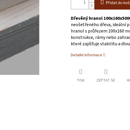
Přidat do koš
Dřevěný hranol 100x160x50
neošetřeného dřeva, ideální p
hranol s průřezem 100x160 mm
konstrukce, rámy nebo zahrad
které zajišťuje stabilitu a dl
Detailní informace
TISK
ZEPTAT SE
H