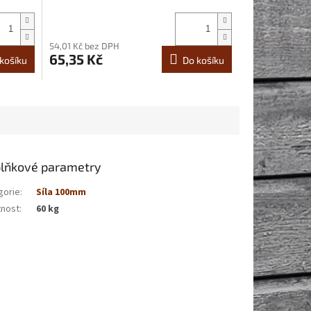
54,01 Kč bez DPH
65,35 Kč
košíku
Do košíku
lňkové parametry
gorie
:
Síla 100mm
nost
:
60 kg