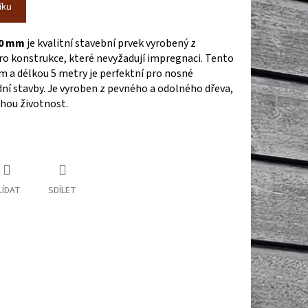
íku
00 mm
je kvalitní stavební prvek vyrobený z
ro konstrukce, které nevyžadují impregnaci. Tento
 a délkou 5 metry je perfektní pro nosné
ní stavby. Je vyroben z pevného a odolného dřeva,
ouhou životnost.
LÍDAT
SDÍLET