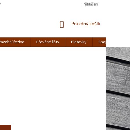
MÍNKY OCHRANY OSOBNÍCH ÚDAJŮ
Přihlášení
NÁKUPNÍ
Prázdný košík
KOŠÍK
tavební řezivo
Dřevěné lišty
Plotovky
Spojovací materiá