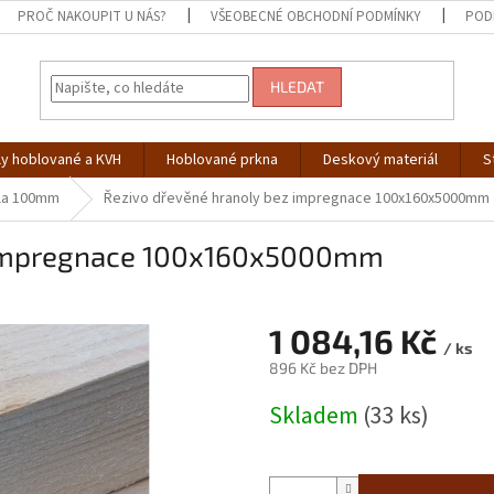
PROČ NAKOUPIT U NÁS?
VŠEOBECNÉ OBCHODNÍ PODMÍNKY
POD
HLEDAT
ly hoblované a KVH
Hoblované prkna
Deskový materiál
S
íla 100mm
Řezivo dřevěné hranoly bez impregnace 100x160x5000mm
z impregnace 100x160x5000mm
1 084,16 Kč
/ ks
896 Kč bez DPH
Měrná
Skladem
(33 ks)
cena: