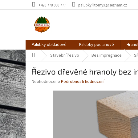
Přejít
+420 778 006 777
palubky.litomysl@seznam.cz
na
obsah
Palubky obkladové
Palubky podlahové
Hrano
Domů
Stavební řezivo
Bez impregnace
S
Řezivo dřevěné hranoly be
Průměrné
Neohodnoceno
Podrobnosti hodnocení
hodnocení
produktu
je
0,0
z
5
hvězdiček.