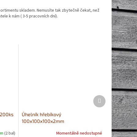
ortimentu skladem. Nemusíte tak zbytečně čekat, než
ele k nám ( 3-5 pracovních dní).
Další
produkt
 200ks
Úhelník hřebíkový
100x100x100x2mm
em
(2 bal)
Momentálně nedostupné