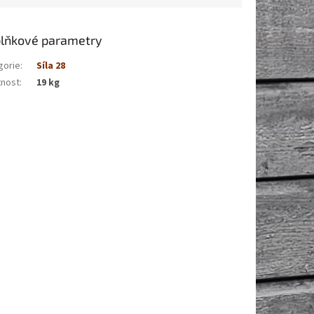
lňkové parametry
gorie
:
Síla 28
nost
:
19 kg