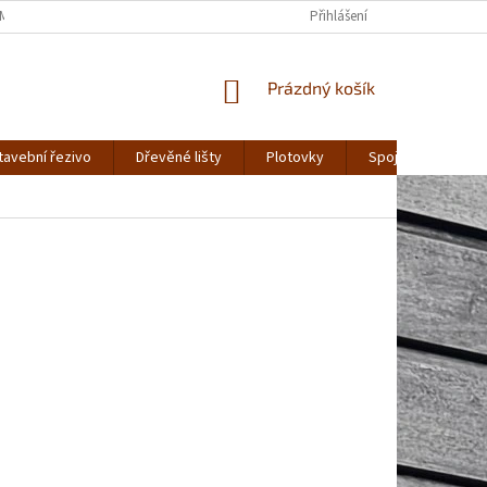
MÍNKY OCHRANY OSOBNÍCH ÚDAJŮ
Přihlášení
NÁKUPNÍ
Prázdný košík
KOŠÍK
tavební řezivo
Dřevěné lišty
Plotovky
Spojovací materiá