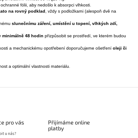
ochranné fólii, aby nedošlo k absorpci vlhkosti.
žato na rovný podklad
, vždy s podložkami (alespoň dvě na
římému
slunečnímu záření, umístění u topení, vlhkých zdí,
y
minimálně 48 hodin
přizpůsobit se prostředí, ve kterém budou
lhkosti a mechanickému opotřebení doporučujeme ošetření
oleji či
nost a optimální vlastnosti materiálu.
e pro vás
Přijímáme online
platby
it u nás?