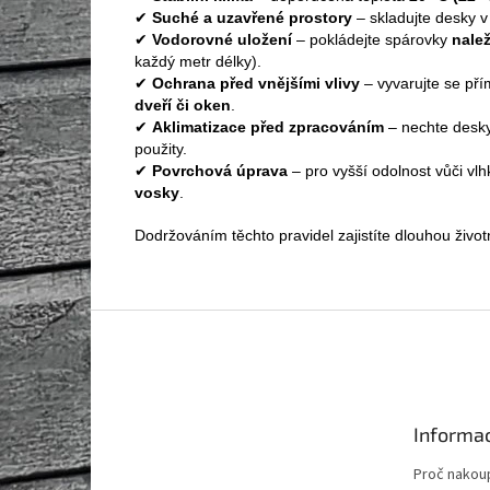
✔
Suché a uzavřené prostory
– skladujte desky v 
✔
Vodorovné uložení
– pokládejte spárovky
nale
každý metr délky).
✔
Ochrana před vnějšími vlivy
– vyvarujte se p
dveří či oken
.
✔
Aklimatizace před zpracováním
– nechte desk
použity.
✔
Povrchová úprava
– pro vyšší odolnost vůči v
vosky
.
Dodržováním těchto pravidel zajistíte dlouhou život
Z
á
p
a
t
Informac
í
Proč nakoup