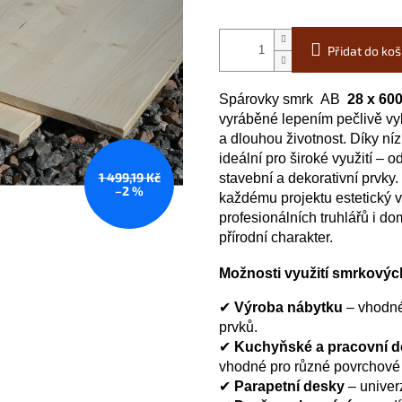
Přidat do koš
Spárovky smrk AB
28 x 60
vyráběné lepením pečlivě vybr
a dlouhou životnost. Díky ní
ideální pro široké využití – 
1 499,19 Kč
stavební a dekorativní prvky.
–2 %
každému projektu estetický 
profesionálních truhlářů i dom
přírodní charakter.
Možnosti využití smrkový
✔
Výroba nábytku
– vhodné 
prvků.
✔
Kuchyňské a pracovní d
vhodné pro různé povrchové
✔
Parapetní desky
– univerz