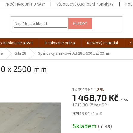
PROČ NAKOUPIT U NÁS?
VŠEOBECNÉ OBCHODNÍ PODMÍNKY
POD
HLEDAT
ly hoblované a KVH
Hoblované prkna
Deskový materiál
S
vé
Síla 28
Spárovky smrkové AB 28 x 600 x 2500 mm
00 x 2500 mm
1 499,19 Kč
–2 %
1 468,70 Kč
/ ks
1 213,80 Kč bez DPH
Měrná
979,13 Kč / 1 m2
cena:
Skladem
(7 ks)