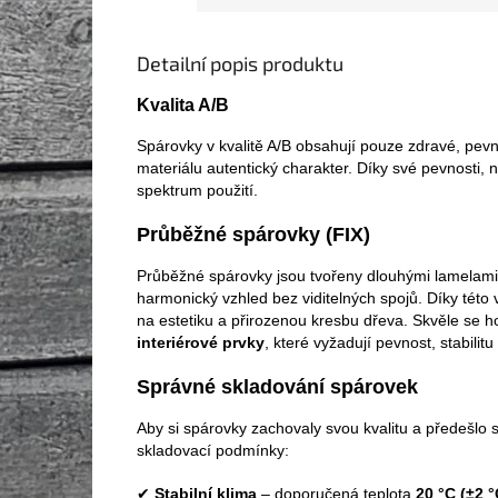
Detailní popis produktu
Kvalita A/B
Spárovky v kvalitě A/B obsahují pouze zdravé, pevn
materiálu autentický charakter. Díky své pevnosti,
spektrum použití.
Průběžné spárovky (FIX)
Průběžné spárovky jsou tvořeny dlouhými lamelami, 
harmonický vzhled bez viditelných spojů. Díky této 
na estetiku a přirozenou kresbu dřeva. Skvěle se 
interiérové prvky
, které vyžadují pevnost, stabilitu
Správné skladování spárovek
Aby si spárovky zachovaly svou kvalitu a předešlo s
skladovací podmínky:
✔
Stabilní klima
– doporučená teplota
20 °C (±2 °