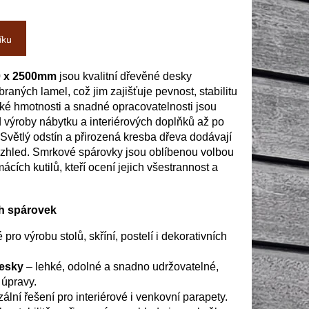
íku
0 x 2500mm
jsou kvalitní dřevěné desky
aných lamel, což jim zajišťuje pevnost, stabilitu
zké hmotnosti a snadné opracovatelnosti jsou
od výroby nábytku a interiérových doplňků až po
 Světlý odstín a přirozená kresba dřeva dodávají
vzhled. Smrkové spárovky jsou oblíbenou volbou
ácích kutilů, kteří ocení jejich všestrannost a
ch spárovek
pro výrobu stolů, skříní, postelí i dekorativních
esky
– lehké, odolné a snadno udržovatelné,
 úpravy.
ální řešení pro interiérové i venkovní parapety.