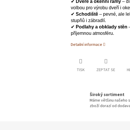
✔
Dveře a okenní rámy
– dí
volbou pro výrobu dveří i oke
✔
Schodiště
– pevné, ale l
stupňů i zábradlí.
✔
Podlahy a obklady stěn
–
příjemnou atmosféru.
Detailní informace
TISK
ZEPTAT SE
H
Široký sortiment
Máme většinu našeho s
zboží dorazí od dodavat