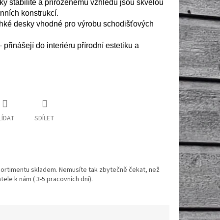
ky stabilitě a přirozenému vzhledu jsou skvělou
nních konstrukcí.
ehké desky vhodné pro výrobu schodišťových
 přinášejí do interiéru přírodní estetiku a
LÍDAT
SDÍLET
ortimentu skladem. Nemusíte tak zbytečně čekat, než
ele k nám ( 3-5 pracovních dní).