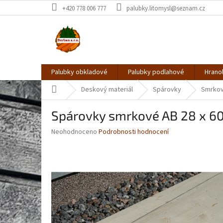
Přejít
+420 778 006 777
palubky.litomysl@seznam.cz
na
obsah
Palubky obkladové
Palubky podlahové
Hrano
Domů
Deskový materiál
Spárovky
Smrko
Spárovky smrkové AB 28 x 6
Průměrné
Neohodnoceno
Podrobnosti hodnocení
hodnocení
produktu
je
0,0
z
5
hvězdiček.