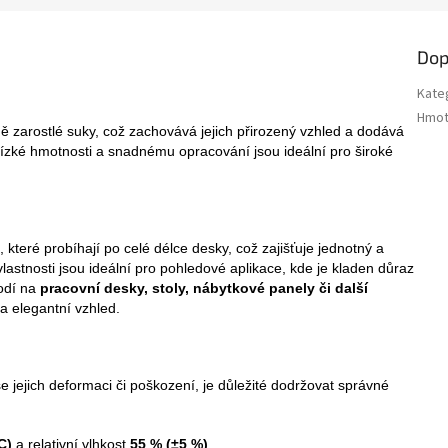
Dop
Kate
Hmot
ě zarostlé suky, což zachovává jejich přirozený vzhled a dodává
 nízké hmotnosti a snadnému opracování jsou ideální pro široké
které probíhají po celé délce desky, což zajišťuje jednotný a
vlastnosti jsou ideální pro pohledové aplikace, kde je kladen důraz
hodí na
pracovní desky, stoly, nábytkové panely či další
 a elegantní vzhled.
e jejich deformaci či poškození, je důležité dodržovat správné
C)
a relativní vlhkost
55 % (±5 %)
.