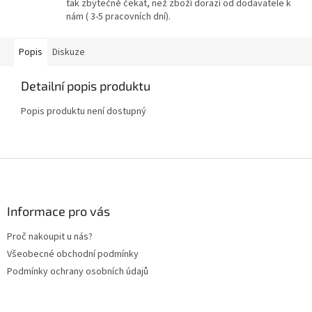
tak zbytečně čekat, než zboží dorazí od dodavatele k
nám ( 3-5 pracovních dní).
Popis
Diskuze
Detailní popis produktu
Popis produktu není dostupný
Z
á
p
a
Informace pro vás
t
Proč nakoupit u nás?
í
Všeobecné obchodní podmínky
Podmínky ochrany osobních údajů