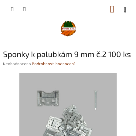
Přejít
NÁKUP
na
obsah
KOŠÍK
Sponky k palubkám 9 mm č.2 100 ks
Průměrné
Neohodnoceno
Podrobnosti hodnocení
hodnocení
produktu
je
0,0
z
5
hvězdiček.