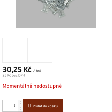
30,25 Kč
/ bal
25 Kč bez DPH
Měrná
Momentálně nedostupné
cena:
Přidat do košíku