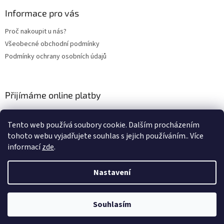
p
a
Informace pro vás
t
Proč nakoupit u nás?
í
Všeobecné obchodní podmínky
Podmínky ochrany osobních údajů
Přijímáme online platby
Tento web používá soubory cookie. Dalším procházením
tohoto webu vyjadřujete souhlas s jejich používáním.. Více
informací
zde
.
Nastavení
Vytvořil Shoptet
Souhlasím
Copyright 2026
Palubky-DerBan
. Všechna práva vyhrazena.