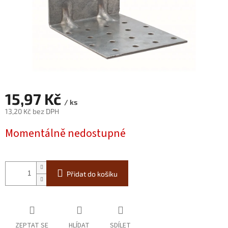
15,97 Kč
/ ks
13,20 Kč bez DPH
Měrná
Momentálně nedostupné
cena:
Přidat do košíku
ZEPTAT SE
HLÍDAT
SDÍLET