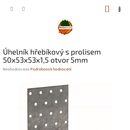
Přejít
NÁKUP
na
obsah
KOŠÍK
Úhelník hřebíkový s prolisem
50x53x53x1,5 otvor 5mm
Průměrné
Neohodnoceno
Podrobnosti hodnocení
hodnocení
produktu
je
0,0
z
5
hvězdiček.