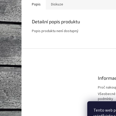
Popis
Diskuze
Detailní popis produktu
Popis produktu není dostupný
Z
á
p
a
t
Informac
í
Proč nakoup
Všeobecné
podmínky
Podmínky o
Tento web p
údajů