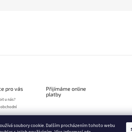
e pro vás
Přijímáme online
platby
it u nás?
 obchodní
chrany osobních
oužívá soubory cookie. Dalším procházením tohoto webu