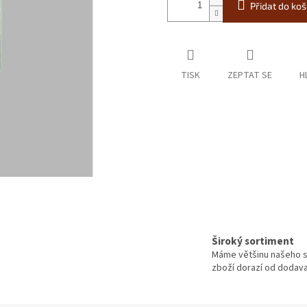
Přidat do koš
TISK
ZEPTAT SE
H
Široký sortiment
Máme většinu našeho s
zboží dorazí od dodavat