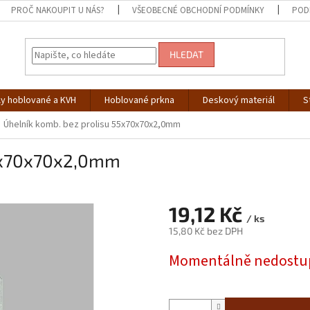
PROČ NAKOUPIT U NÁS?
VŠEOBECNÉ OBCHODNÍ PODMÍNKY
POD
HLEDAT
ly hoblované a KVH
Hoblované prkna
Deskový materiál
S
Úhelník komb. bez prolisu 55x70x70x2,0mm
55x70x70x2,0mm
19,12 Kč
/ ks
15,80 Kč bez DPH
Měrná
Momentálně nedostu
cena: