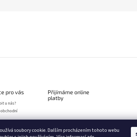
e pro vás
Přijímáme online
platby
it u nás?
 obchodní
chrany osobních
oužívá soubory cookie. Dalším procházením tohoto webu