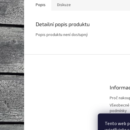
Popis
Diskuze
Detailní popis produktu
Popis produktu není dostupný
Z
á
p
a
t
Informac
í
Proč nakoup
Všeobecné
podmínky
Podmínky o
Tento web p
údajů