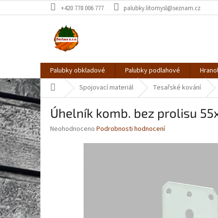
Přejít
+420 778 006 777
palubky.litomysl@seznam.cz
na
obsah
Palubky obkladové
Palubky podlahové
Hrano
Domů
Spojovací materiál
Tesařské kování
Úhelník komb. bez prolisu 
Průměrné
Neohodnoceno
Podrobnosti hodnocení
hodnocení
produktu
je
0,0
z
5
hvězdiček.