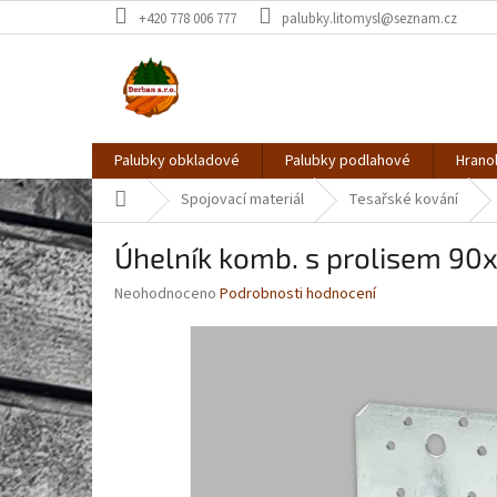
Přejít
+420 778 006 777
palubky.litomysl@seznam.cz
na
obsah
Palubky obkladové
Palubky podlahové
Hrano
Domů
Spojovací materiál
Tesařské kování
Úhelník komb. s prolisem 90x
Průměrné
Neohodnoceno
Podrobnosti hodnocení
hodnocení
produktu
je
0,0
z
5
hvězdiček.