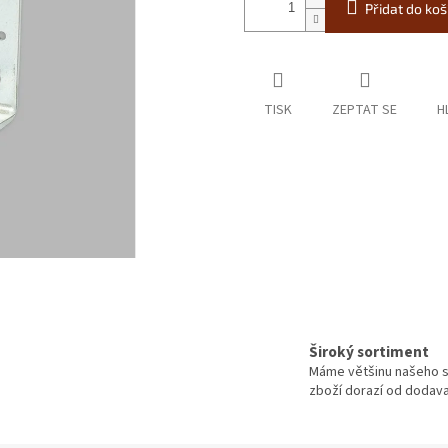
Přidat do koš
TISK
ZEPTAT SE
H
Široký sortiment
Máme většinu našeho s
zboží dorazí od dodavat