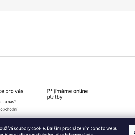
e pro vás
Přijímáme online
platby
it u nás?
 obchodní
chrany osobních
oužívá soubory cookie. Dalším procházením tohoto webu