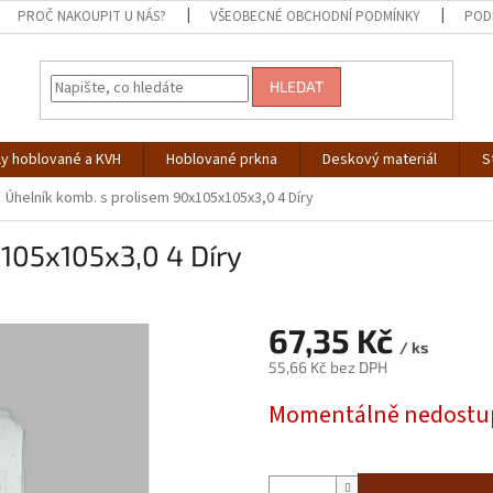
PROČ NAKOUPIT U NÁS?
VŠEOBECNÉ OBCHODNÍ PODMÍNKY
POD
HLEDAT
ly hoblované a KVH
Hoblované prkna
Deskový materiál
S
Úhelník komb. s prolisem 90x105x105x3,0 4 Díry
105x105x3,0 4 Díry
67,35 Kč
/ ks
55,66 Kč bez DPH
Měrná
Momentálně nedostu
cena: