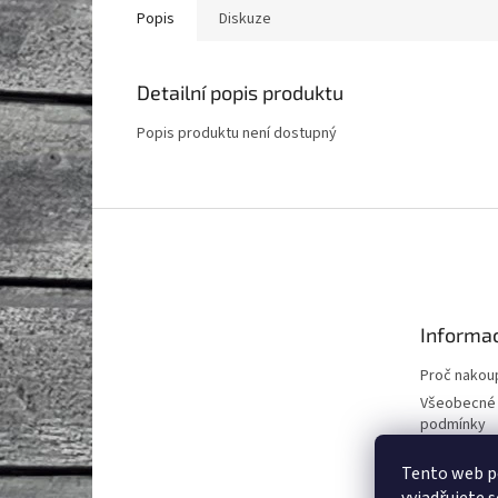
Popis
Diskuze
Detailní popis produktu
Popis produktu není dostupný
Z
á
p
a
t
Informac
í
Proč nakoup
Všeobecné
podmínky
Podmínky o
Tento web p
údajů