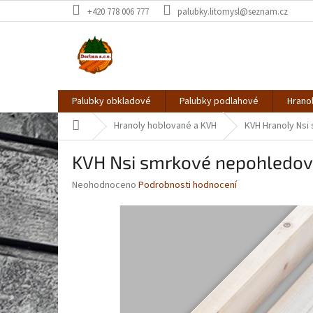
Přejít
+420 778 006 777
palubky.litomysl@seznam.cz
na
obsah
Palubky obkladové
Palubky podlahové
Hrano
Domů
Hranoly hoblované a KVH
KVH Hranoly Nsi
KVH Nsi smrkové nepohled
Průměrné
Neohodnoceno
Podrobnosti hodnocení
hodnocení
produktu
je
0,0
z
5
hvězdiček.