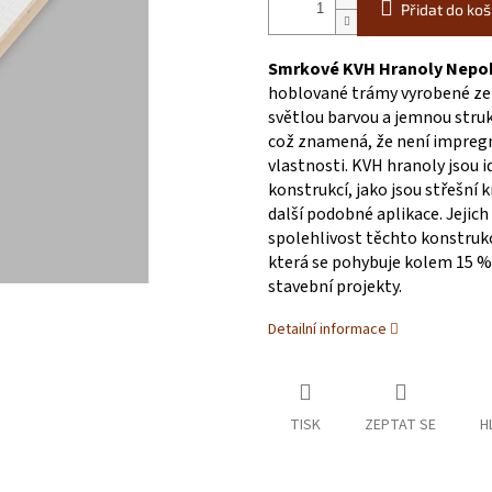
Přidat do koš
Smrkové KVH Hranoly Nepo
hoblované trámy vyrobené ze
světlou barvou a jemnou stru
což znamená, že není impregno
vlastnosti. KVH hranoly jsou 
konstrukcí, jako jsou střešní 
další podobné aplikace. Jejich
spolehlivost těchto konstrukc
která se pohybuje kolem 15 % 
stavební projekty.
Detailní informace
TISK
ZEPTAT SE
H