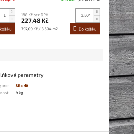
188 Kč bez DPH
227,48 Kč
Měrná
košíku
797,09 Kč / 3.504 m2
Do košíku
cena:
lňkové parametry
gorie
:
Síla 40
nost
:
9 kg