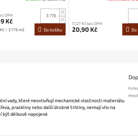
bez DPH
49 Kč
17,27 Kč bez DPH
20,90 Kč
 Kč / 3.776 m2
Do košíku
Do 
Dop
Kate
Hmot
ní vady, které neovlivňují mechanické vlastnosti materiálu.
eva, praskliny nebo další drobné trhliny, nemají vliv na
í být délkově napojené.