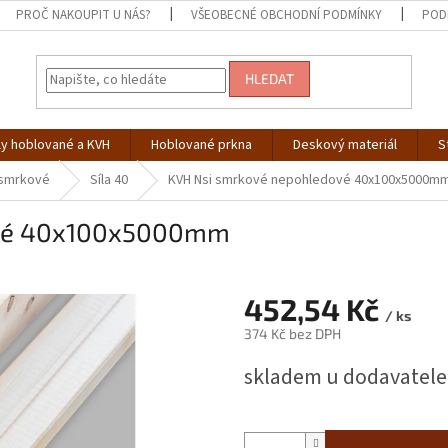
PROČ NAKOUPIT U NÁS?
VŠEOBECNÉ OBCHODNÍ PODMÍNKY
POD
HLEDAT
ly hoblované a KVH
Hoblované prkna
Deskový materiál
S
 smrkové
Síla 40
KVH Nsi smrkové nepohledové 40x100x5000m
ové 40x100x5000mm
452,54 Kč
/ ks
374 Kč bez DPH
Měrná
skladem u dodavatele
cena: