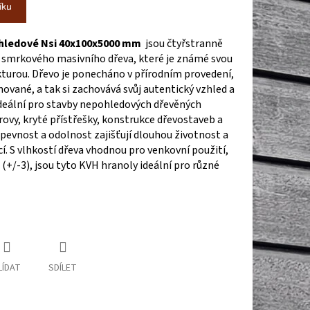
íku
hledové Nsi 40x100x5000 mm
jsou čtyřstranně
 smrkového masivního dřeva, které je známé svou
kturou. Dřevo je ponecháno v přírodním provedení,
vané, a tak si zachovává svůj autentický vzhled a
ideální pro stavby nepohledových dřevěných
krovy, kryté přístřešky, konstrukce dřevostaveb a
 pevnost a odolnost zajišťují dlouhou životnost a
í. S vlhkostí dřeva vhodnou pro venkovní použití,
(+/-3), jsou tyto KVH hranoly ideální pro různé
LÍDAT
SDÍLET