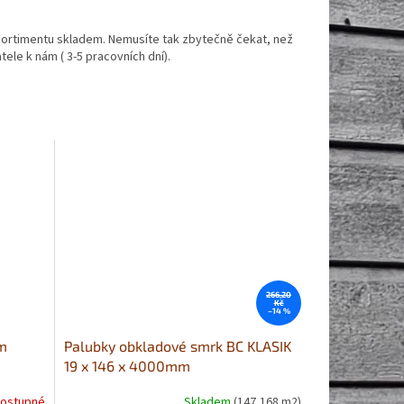
ortimentu skladem. Nemusíte tak zbytečně čekat, než
ele k nám ( 3-5 pracovních dní).
266,20
Kč
–14 %
m
Palubky obkladové smrk BC KLASIK
19 x 146 x 4000mm
ostupné
Skladem
(147,168 m2)