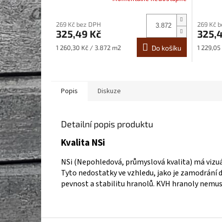
269 Kč bez DPH
269 Kč 
325,49 Kč
325,
Měrná
Měrná
1 260,30 Kč / 3.872 m2
Do košíku
1 229,05
cena:
cena:
Popis
Diskuze
Detailní popis produktu
Kvalita NSi
NSi (Nepohledová, průmyslová kvalita) má vizuál
Tyto nedostatky ve vzhledu, jako je zamodrání dř
pevnost a stabilitu hranolů. KVH hranoly nemus