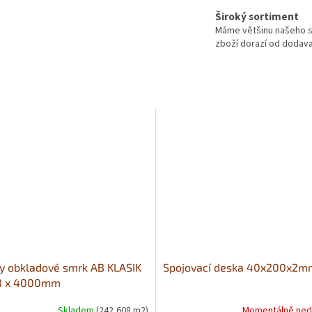
Široký sortiment
Máme většinu našeho s
zboží dorazí od dodavat
y obkladové smrk AB KLASIK
Spojovací deska 40x200x2m
18 x 4000mm
Skladem
(242,608 m2)
Momentálně ned