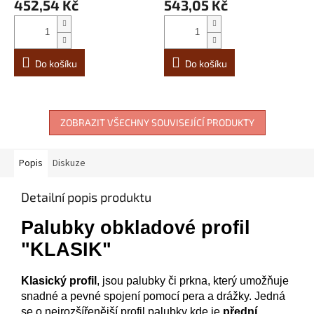
452,54 Kč
543,05 Kč
Do košíku
Do košíku
ZOBRAZIT VŠECHNY SOUVISEJÍCÍ PRODUKTY
Popis
Diskuze
Detailní popis produktu
Palubky obkladové profil
"KLASIK"
Klasický
profil
,
jsou palubky či prkna, který umožňuje
snadné a pevné spojení pomocí pera a drážky. Jedná
se o nejrozšířenější profil palubky kde je
přední