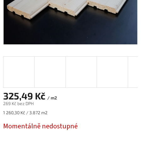
325,49 Kč
/ m2
269 Kč bez DPH
Měrná
1 260,30 Kč / 3.872 m2
cena:
Momentálně nedostupné