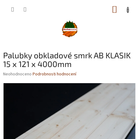
Přejít
NÁKUP
na
obsah
KOŠÍK
Palubky obkladové smrk AB KLASIK
15 x 121 x 4000mm
Průměrné
Neohodnoceno
Podrobnosti hodnocení
hodnocení
produktu
je
0,0
z
5
hvězdiček.