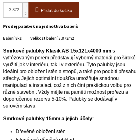
Přidat do košíku
Prodej palubek na jednotlivá balení:
Balení 8ks Velikost balení:3,872m2
Smrkové palubky Klasik AB 15x121x4000 mm
s
vyfrézovaným perem představují výborný materiál pro široké
využití jak v interiéru, tak i v exteriéru. Tyto palubky jsou
ideální pro obložení stěn a stropů, a také pro podbití přesahu
střechy. Jejich optimální tloušťka umožňuje snadnou
manipulaci a instalaci, což z nich činí praktickou volbu pro
různé stavební. Vždy mějte na paměti možnost prořezu a
doporučenou rezervu 5-10%. Palubky se dodávají v
surovém stavu.
Smrkové palubky 15mm a jejich účely:
Dřevěné obložení stěn
Interiérový dřevěný obklad