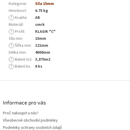
Kategorie
:
Síla 15mm
Hmotnost
:
6.75 kg
?
Kvalita
:
AB
Materiál
:
smrk
?
Profil
:
KLASIK "C"
Síla mm
:
15mm
?
Šířka mm
:
121mm
Délka mm
:
4000mm
?
Balení m2
:
3,875m2
?
Balení ks
:
8 ks
Z
á
p
a
Informace pro vás
t
Proč nakoupit u nás?
í
Všeobecné obchodní podmínky
Podmínky ochrany osobních údajů