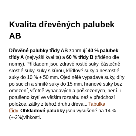
Kvalita dřevěných palubek
AB
Dřevěné palubky třídy AB
zahrnují
40 % palubek
třídy A
(nejvyšší kvalita) a
60 % třídy B
(tříděno dle
normy). Příkladem jsou zdravé rostlé suky, částečně
srostlé suky, suky s kůrou, křídlové suky a nesrostlé
suky do 10 % + 50 mm.
O
jedinělé vypadavé suky, díry
po sucích a shnilé suky do 15 mm, hranové suky bez
omezení, včetně vypadavých a poškozených, není-li
porušeno krytí ve větším rozsahu než v předchozí
položce, zátky z téhož druhu dřeva...
Tabulka
třídy
.
Obkladové palubky
jsou vysušené na 14 %
(+-2%)vlhkosti.