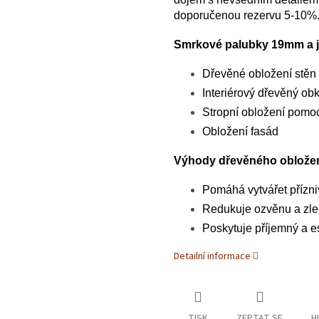
doporučenou rezervu 5-10%. 
Smrkové palubky 19mm a je
Dřevěné obložení stěn
Interiérový dřevěný ob
Stropní obložení pomo
Obložení fasád
Výhody dřevěného obložen
Pomáhá vytvářet přízni
Redukuje ozvěnu a zle
Poskytuje příjemný a e
Detailní informace
TISK
ZEPTAT SE
H