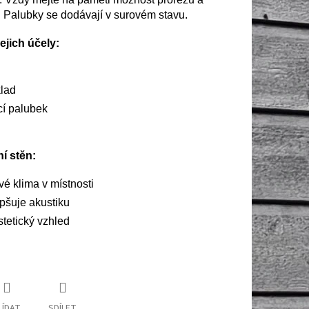
Palubky se dodávají v surovém stavu.
jich účely:
klad
cí palubek
í stěn:
vé klima v místnosti
pšuje akustiku
stetický vzhled
LÍDAT
SDÍLET