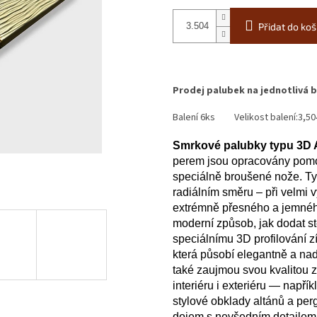
Přidat do koš
Prodej palubek na jednotlivá b
Balení 6ks Velikost balení:3,5
Smrkové palubky typu 3D 
perem
jsou
opracovány
pom
speciálně
broušené
nože.
Ty
radiálním
směru –
při
velmi
v
extrémně
přesného
a
jemné
moderní způsob, jak dodat st
speciálnímu 3D profilování zí
která působí elegantně a nad
také zaujmou svou kvalitou zp
interiéru i exteriéru — napří
stylové obklady altánů a perg
dojem s nevšedním detailem