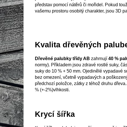
představ pomocí nátěrů či mořidel. Pokud touž
vašemu prostoru osobitý charakter, jsou 3D p
Kvalita dřevěných palub
Dřevěné palubky třídy AB
zahrnují
40 % pal
normy). Příkladem jsou zdravé rostlé suky, čás
suky do 10 % + 50 mm.
O
jedinělé vypadavé s
bez omezení, včetně vypadavých a poškozených
předchozí položce, zátky z téhož druhu dřeva.
% (+-2%)vlhkosti.
Krycí šířka