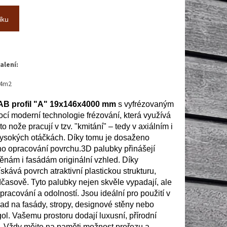
íku
alení:
04m2
AB profil "A" 19x146x4000 mm
s vyfrézovaným
ocí
moderní
technologie
frézování,
která
využívá
to
nože
pracují
v
tzv. "
kmitání" –
tedy
v
axiálním
i
ysokých
otáčkách.
Díky
tomu
je
dosaženo
ho
opracování
povrchu.
3D palubky přinášejí
ěnám i fasádám originální vzhled. Díky
skává povrch atraktivní plastickou strukturu,
časově. Tyto palubky nejen skvěle vypadají, ale
racování a odolností. Jsou ideální pro použití v
klad na fasády, stropy, designové stěny nebo
ol. Vašemu prostoru dodají luxusní, přírodní
. Vždy mějte na paměti možnost prořezu a