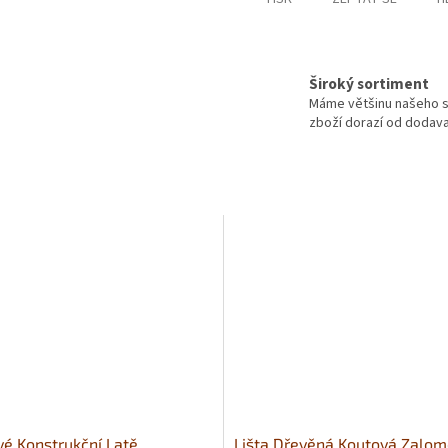
Široký sortiment
Máme většinu našeho s
zboží dorazí od dodavat
é Konstrukční Latě
Lišta Dřevěná Koutová Zalo