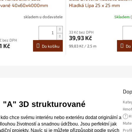
rované 40x60x4000mm
Hladká Lípa 25 x 25 mm
skladem u dodavatele
Skladem
33 Kč bez DPH
39,93 Kč
Kč bez DPH
1 Kč
Měrná
Do košíku
99,83 Kč / 2.5 m
Do 
cena:
Dop
Kate
l "A" 3D strukturované
Hmot
?
Kv
kdo chce svému interiéru nebo exteriéru dodat originální a
Mater
 dlouhou životností a snadnou údržbou. Jsou perfektní jak
Profi
radiční projekty. Navíc si je můžete přizpůsobit podle svých