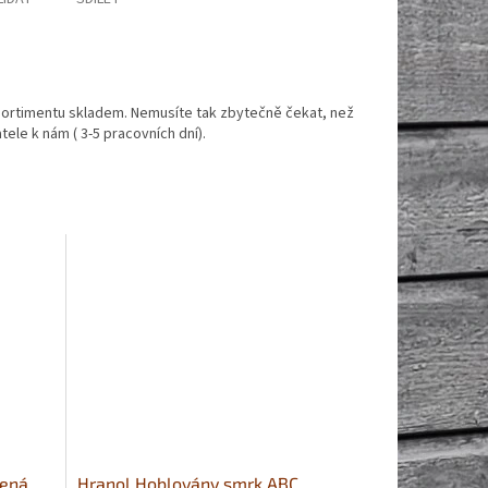
ortimentu skladem. Nemusíte tak zbytečně čekat, než
ele k nám ( 3-5 pracovních dní).
mená
Hranol Hoblovány smrk ABC