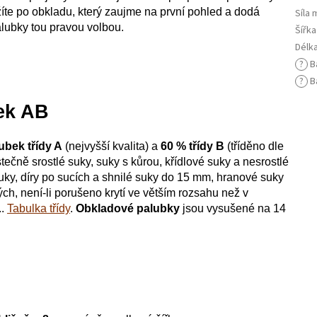
íte po obkladu, který zaujme na první pohled a dodá
Síla
alubky tou pravou volbou.
Šířk
Délk
?
B
?
Ba
ek AB
ubek třídy A
(nejvyšší kvalita) a
60 % třídy B
(tříděno dle
tečně srostlé suky, suky s kůrou, křídlové suky a nesrostlé
uky, díry po sucích a shnilé suky do 15 mm, hranové suky
, není-li porušeno krytí ve větším rozsahu než v
..
Tabulka třídy
.
Obkladové palubky
jsou vysušené na 14