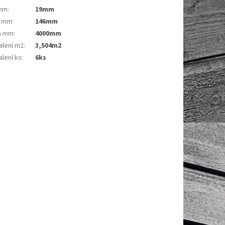
 mm
:
19mm
a mm
:
146mm
a mm
:
4000mm
alení m2
:
3,504m2
lení ks
:
6ks