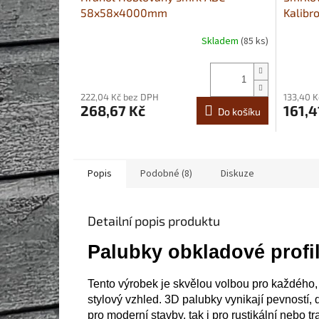
58x58x4000mm
Kalib
Skladem
(85 ks)
222,04 Kč bez DPH
133,40 
268,67 Kč
161,4
Do košíku
Popis
Podobné (8)
Diskuze
Detailní popis produktu
Palubky obkladové profi
Tento výrobek je skvělou volbou pro každého, 
stylový vzhled. 3D palubky vynikají pevností,
pro moderní stavby, tak i pro rustikální nebo t