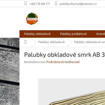
Přejít
+420 778 006 777
palubky.litomysl@seznam.cz
na
obsah
Palubky obkladové
Palubky podlahové
Hrano
Domů
Palubky obkladové
Palubky obkladové sm
Palubky obkladové smrk AB 
Průměrné
Neohodnoceno
Podrobnosti hodnocení
hodnocení
produktu
je
0,0
z
5
hvězdiček.