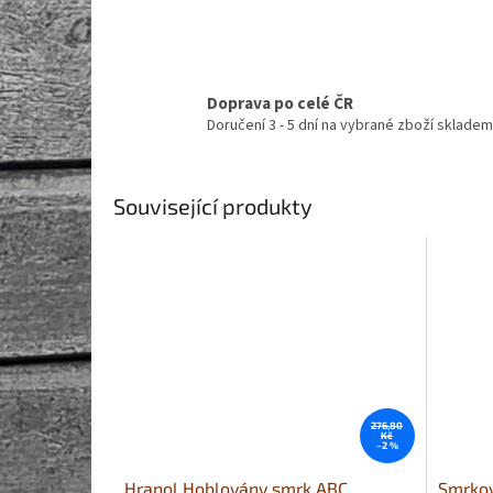
Doprava po celé ČR
Doručení 3 - 5 dní na vybrané zboží skladem
Související produkty
276,80
Kč
–2 %
Hranol Hoblovány smrk ABC
Smrkov