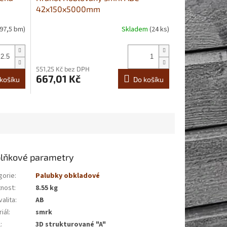
42x150x5000mm
(97,5 bm)
Skladem
(24 ks)
551,25 Kč bez DPH
667,01 Kč
košíku
Do košíku
lňkové parametry
gorie
:
Palubky obkladové
nost
:
8.55 kg
alita
:
AB
iál
:
smrk
l
:
3D strukturované "A"