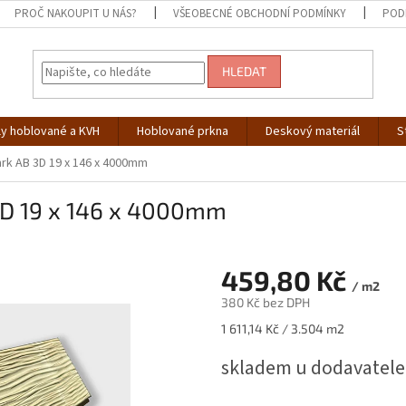
PROČ NAKOUPIT U NÁS?
VŠEOBECNÉ OBCHODNÍ PODMÍNKY
POD
HLEDAT
ly hoblované a KVH
Hoblované prkna
Deskový materiál
S
rk AB 3D 19 x 146 x 4000mm
3D 19 x 146 x 4000mm
459,80 Kč
/ m2
380 Kč bez DPH
Měrná
1 611,14 Kč / 3.504 m2
cena:
skladem u dodavatel