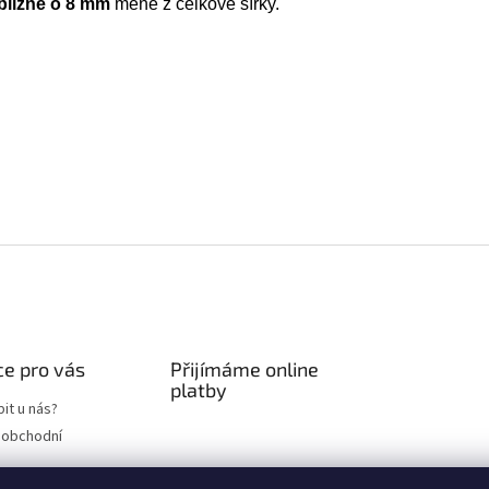
ibližně o 8 mm
méně z celkové šířky.
e pro vás
Přijímáme online
platby
it u nás?
 obchodní
chrany osobních