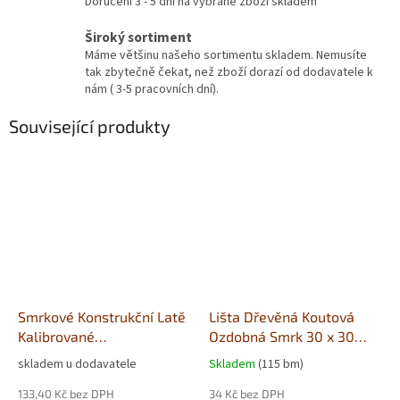
Doručení 3 - 5 dní na vybrané zboží skladem
Široký sortiment
Máme většinu našeho sortimentu skladem. Nemusíte
tak zbytečně čekat, než zboží dorazí od dodavatele k
nám ( 3-5 pracovních dní).
Související produkty
Smrkové Konstrukční Latě
Lišta Dřevěná Koutová
Kalibrované
Ozdobná Smrk 30 x 30
40x60x4000mm
mm
skladem u dodavatele
Skladem
(115 bm)
133,40 Kč bez DPH
34 Kč bez DPH