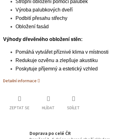
Stropní obložení pomocí palubek
Výroba palubkových dveří
Podbití přesahu střechy
Obložení fasád
Výhody dřevěného obložení stěn:
Pomáhá vytvářet příznivé klima v místnosti
Redukuje ozvěnu a zlepšuje akustiku
Poskytuje příjemný a estetický vzhled
Detailní informace
ZEPTAT SE
HLÍDAT
SDÍLET
Doprava po celé ČR