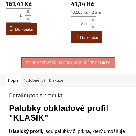
161,41 Kč
41,14 Kč
Měrná
102,85 Kč / 2.5 m
cena:
Do košíku
Do košíku
ZOBRAZIT VŠECHNY SOUVISEJÍCÍ PRODUKTY
Popis
Podobné (8)
Diskuze
Detailní popis produktu
Palubky obkladové profil
"KLASIK"
Klasický
profil
,
jsou palubky či prkna, který umožňuje