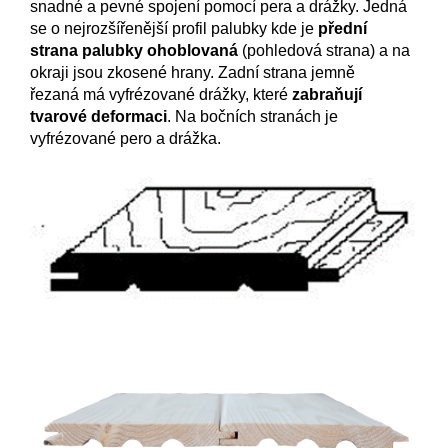
snadné a pevné spojení pomocí pera a drážky. Jedná
se o nejrozšířenější profil palubky kde je
přední
strana palubky ohoblovaná
(pohledová strana) a na
okraji jsou zkosené hrany. Zadní strana jemně
řezaná má vyfrézované drážky, které
zabraňují
tvarové deformaci
. Na bočních stranách je
vyfrézované pero a drážka.