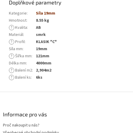
Doplňkové parametry
Kategorie
:
Síla 19mm
Hmotnost
:
8.55 kg
?
Kvalita
:
AB
Materiál
:
smrk
?
Profil
:
KLASIK "C"
Síla mm
:
19mm
?
Šířka mm
:
121mm
Délka mm
:
4000mm
?
Balení m2
:
2,904m2
?
Balení ks
:
6ks
Z
á
p
a
Informace pro vás
t
Proč nakoupit u nás?
í
Všeobecné obchodní podmínky