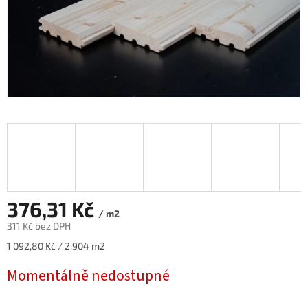
376,31 Kč
/ m2
311 Kč bez DPH
Měrná
1 092,80 Kč / 2.904 m2
cena:
Momentálně nedostupné