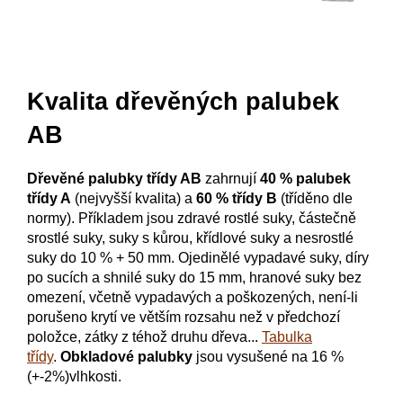
Kvalita dřevěných palubek
AB
Dřevěné palubky třídy AB
zahrnují
40 % palubek
třídy A
(nejvyšší kvalita) a
60 % třídy B
(tříděno dle
normy). Příkladem jsou zdravé rostlé suky, částečně
srostlé suky, suky s kůrou, křídlové suky a nesrostlé
suky do 10 % + 50 mm.
O
jedinělé vypadavé suky, díry
po sucích a shnilé suky do 15 mm, hranové suky bez
omezení, včetně vypadavých a poškozených, není-li
porušeno krytí ve větším rozsahu než v předchozí
položce, zátky z téhož druhu dřeva...
Tabulka
třídy
.
Obkladové palubky
jsou vysušené na 16 %
(+-2%)vlhkosti.