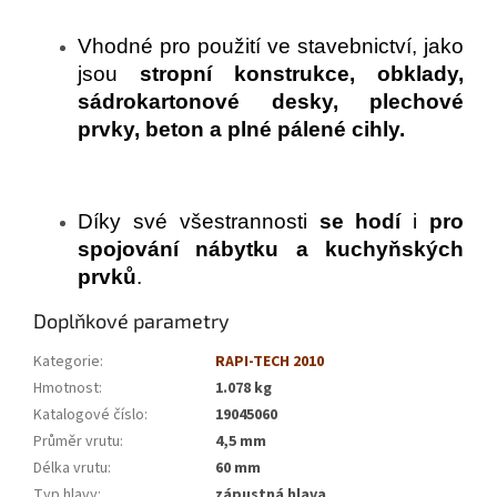
Vhodné pro použití ve stavebnictví, jako
jsou
stropní konstrukce, obklady,
sádrokartonové desky, plechové
prvky, beton a plné pálené cihly.
Díky své všestrannosti
se hodí
i
pro
spojování nábytku a kuchyňských
prvků
.
Doplňkové parametry
Kategorie
:
RAPI-TECH 2010
Hmotnost
:
1.078 kg
Katalogové číslo
:
19045060
Průměr vrutu
:
4,5 mm
Délka vrutu
:
60 mm
Typ hlavy
:
zápustná hlava