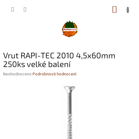
Přejít
NÁKUP
na
obsah
KOŠÍK
Vrut RAPI-TEC 2010 4,5x60mm
250ks velké balení
Průměrné
Neohodnoceno
Podrobnosti hodnocení
hodnocení
produktu
je
0,0
z
5
hvězdiček.