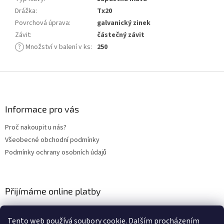
Drážka
:
Tx20
Povrchová úprava
:
galvanický zinek
Závit
:
částečný závit
?
Množství v balení v ks
:
250
Z
á
p
a
Informace pro vás
t
Proč nakoupit u nás?
í
Všeobecné obchodní podmínky
Podmínky ochrany osobních údajů
Přijímáme online platby
Tento web používá soubory cookie. Dalším procházením