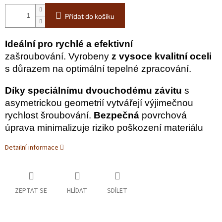
Přidat do košíku
Ideální pro rychlé a efektivní
zašroubování. Vyrobeny
z vysoce
kvalitní oceli
s důrazem na optimální tepelné zpracování.
Díky speciálnímu dvouchodému závitu
s
asymetrickou geometrií vytvářejí výjimečnou
rychlost šroubování.
Bezpečná
povrchová
úprava minimalizuje riziko poškození materiálu
Detailní informace
ZEPTAT SE
HLÍDAT
SDÍLET