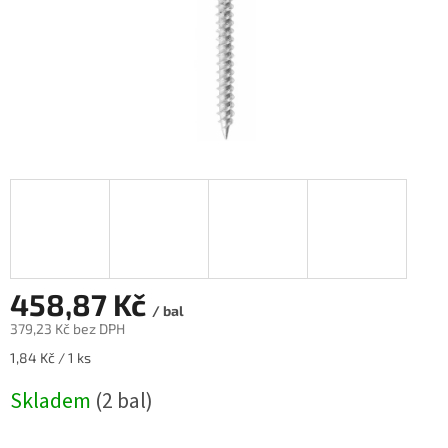
458,87 Kč
/ bal
379,23 Kč bez DPH
Měrná
1,84 Kč / 1 ks
cena:
Skladem
(2 bal)