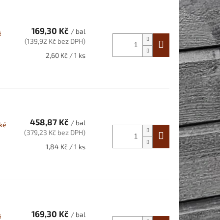
169,30 Kč
/ bal
é
(139,92 Kč bez DPH)
Měrná
2,60 Kč / 1 ks
cena:
458,87 Kč
/ bal
ké
(379,23 Kč bez DPH)
Měrná
1,84 Kč / 1 ks
cena:
169,30 Kč
/ bal
é