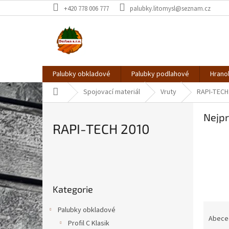
Přejít
+420 778 006 777
palubky.litomysl@seznam.cz
na
obsah
Palubky obkladové
Palubky podlahové
Hrano
Domů
Spojovací materiál
Vruty
RAPI-TECH
Nejpr
RAPI-TECH 2010
P
o
Přeskočit
s
Kategorie
kategorie
t
r
Ř
Palubky obkladové
a
a
Abece
Profil C Klasik
n