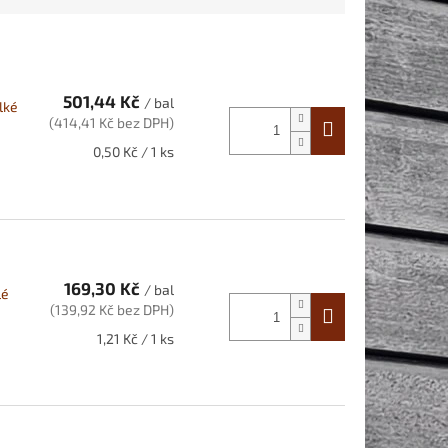
501,44 Kč
/ bal
lké
(414,41 Kč bez DPH)
Měrná
0,50 Kč / 1 ks
cena:
169,30 Kč
/ bal
lé
(139,92 Kč bez DPH)
Měrná
1,21 Kč / 1 ks
cena: