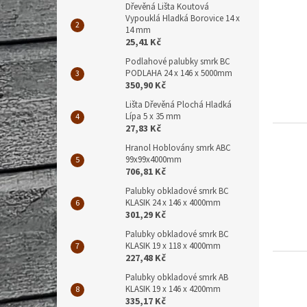
Dřevěná Lišta Koutová
Vypouklá Hladká Borovice 14 x
14 mm
25,41 Kč
Podlahové palubky smrk BC
PODLAHA 24 x 146 x 5000mm
350,90 Kč
Lišta Dřevěná Plochá Hladká
Lípa 5 x 35 mm
27,83 Kč
Hranol Hoblovány smrk ABC
99x99x4000mm
706,81 Kč
Palubky obkladové smrk BC
KLASIK 24 x 146 x 4000mm
301,29 Kč
Palubky obkladové smrk BC
KLASIK 19 x 118 x 4000mm
227,48 Kč
Palubky obkladové smrk AB
KLASIK 19 x 146 x 4200mm
335,17 Kč