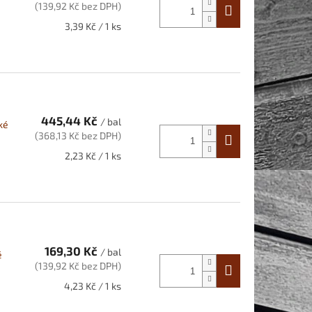
(139,92 Kč bez DPH)
Měrná
3,39 Kč / 1 ks
cena:
445,44 Kč
/ bal
ké
(368,13 Kč bez DPH)
Měrná
2,23 Kč / 1 ks
cena:
169,30 Kč
/ bal
é
(139,92 Kč bez DPH)
Měrná
4,23 Kč / 1 ks
cena: