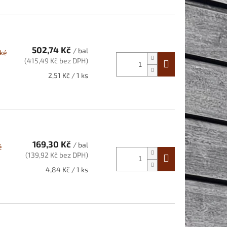
502,74 Kč
/ bal
lké
(415,49 Kč bez DPH)
Měrná
2,51 Kč / 1 ks
cena:
169,30 Kč
/ bal
é
(139,92 Kč bez DPH)
Měrná
4,84 Kč / 1 ks
cena: