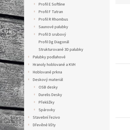
z
Profil E Softline
n
e
í
Profil F Tatran
V
n
p
ý
í
Profil R Rhombus
a
p
p
Saunové palubky
n
i
r
Profil D srubový
e
s
o
Profil Dg Diagonál
l
p
d
Strukturované 3D palubky
r
u
o
k
Palubky podlahové
d
t
Hranoly hoblované a KVH
u
ů
Hoblované prkna
k
Deskový materiál
t
OSB desky
ů
Durelis Desky
Překližky
Spárovky
Stavební řezivo
Dřevěné lišty