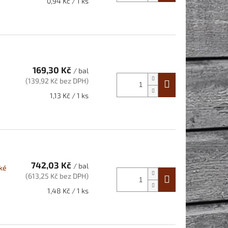
Měrná
0,94 Kč / 1 ks
cena:
169,30 Kč
/ bal
(139,92 Kč bez DPH)
Měrná
1,13 Kč / 1 ks
cena:
742,03 Kč
/ bal
ké
(613,25 Kč bez DPH)
Měrná
1,48 Kč / 1 ks
cena: