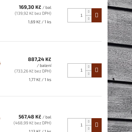
169,30 Kč
/ bal
(139,92 Kč bez DPH)
Měrná
1,69 Kč / 1 ks
cena:
887,24 Kč
é
/ balení
(733,26 Kč bez DPH)
Měrná
1,77 Kč / 1 ks
cena:
567,48 Kč
/ bal
é
(468,99 Kč bez DPH)
Měrná
1,13 Kč / 1 ks