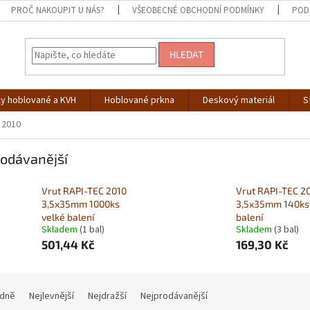
PROČ NAKOUPIT U NÁS?
VŠEOBECNÉ OBCHODNÍ PODMÍNKY
POD
HLEDAT
ly hoblované a KVH
Hoblované prkna
Deskový materiál
S
 2010
odávanější
Vrut RAPI-TEC 2010
Vrut RAPI-TEC 2
3,5x35mm 1000ks
3,5x35mm 140ks
velké balení
balení
Skladem
(1 bal)
Skladem
(3 bal)
501,44 Kč
169,30 Kč
dně
Nejlevnější
Nejdražší
Nejprodávanější