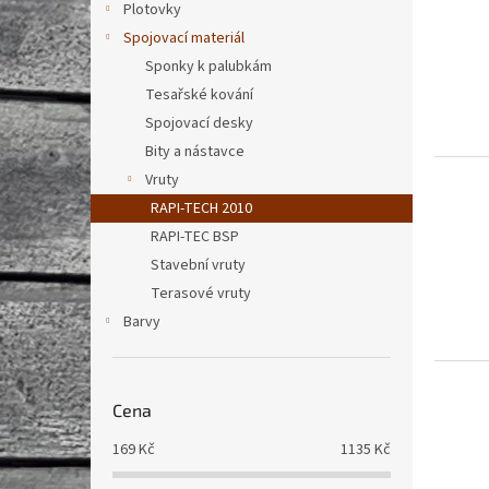
Plotovky
Spojovací materiál
Sponky k palubkám
Tesařské kování
Spojovací desky
Bity a nástavce
Vruty
RAPI-TECH 2010
RAPI-TEC BSP
Stavební vruty
Terasové vruty
Barvy
Cena
169
Kč
1135
Kč