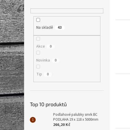
Na skladě
43
Akce
0
Novinka
0
Tip
0
Top 10 produktů
Podlahové palubky smrk BC
PODLAHA 19 x 118 x 5000mm
266,20 Kč