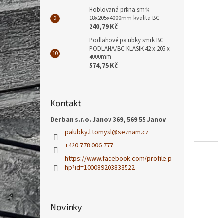
Hoblovaná prkna smrk
18x205x4000mm kvalita BC
240,79 Kč
Podlahové palubky smrk BC
PODLAHA/BC KLASIK 42 x 205 x
4000mm
574,75 Kč
Kontakt
Derban s.r.o. Janov 369, 569 55 Janov
palubky.litomysl
@
seznam.cz
+420 778 006 777
https://www.facebook.com/profile.p
hp?id=100089203833522
Novinky