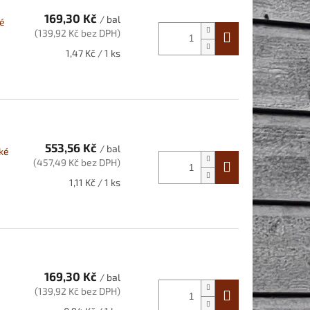
169,30 Kč
/ bal
lé
(139,92 Kč bez DPH)
Měrná
1,47 Kč / 1 ks
cena:
553,56 Kč
/ bal
ké
(457,49 Kč bez DPH)
Měrná
1,11 Kč / 1 ks
cena:
169,30 Kč
/ bal
(139,92 Kč bez DPH)