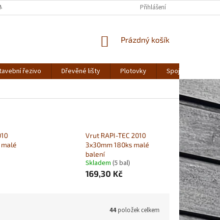
MÍNKY OCHRANY OSOBNÍCH ÚDAJŮ
Přihlášení
NÁKUPNÍ
Prázdný košík
KOŠÍK
tavební řezivo
Dřevěné lišty
Plotovky
Spojovací materiá
010
Vrut RAPI-TEC 2010
 malé
3x30mm 180ks malé
balení
Skladem
(5 bal)
169,30 Kč
44
položek celkem