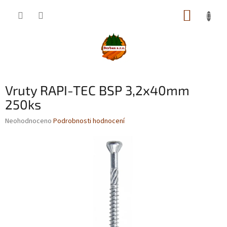
Přejít
NÁKUP
na
obsah
KOŠÍK
Vruty RAPI-TEC BSP 3,2x40mm
250ks
Průměrné
Neohodnoceno
Podrobnosti hodnocení
hodnocení
produktu
je
0,0
z
5
hvězdiček.