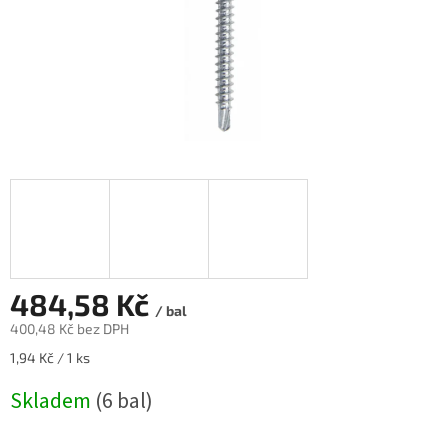
484,58 Kč
/ bal
400,48 Kč bez DPH
Měrná
1,94 Kč / 1 ks
cena:
Skladem
(6 bal)