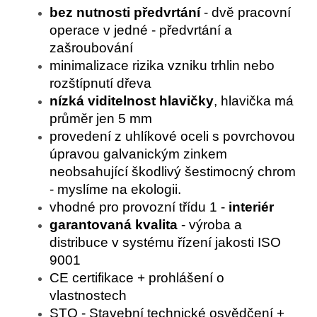
bez nutnosti předvrtání
- dvě pracovní
operace v jedné - předvrtání a
zašroubování
minimalizace rizika vzniku trhlin nebo
rozštípnutí dřeva
nízká viditelnost hlavičky
, hlavička má
průměr jen 5 mm
provedení z uhlíkové oceli s povrchovou
úpravou galvanickým zinkem
neobsahující škodlivý šestimocný chrom
- myslíme na ekologii.
vhodné pro provozní třídu 1 -
interiér
garantovaná kvalita
- výroba a
distribuce v systému řízení jakosti ISO
9001
CE certifikace + prohlášení o
vlastnostech
STO - Stavební technické osvědčení +