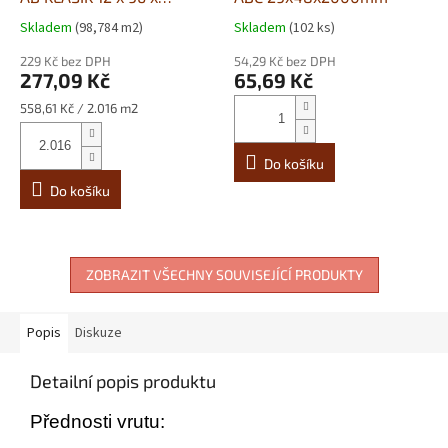
2100mm
Skladem
(98,784 m2)
Skladem
(102 ks)
229 Kč bez DPH
54,29 Kč bez DPH
277,09 Kč
65,69 Kč
Měrná
558,61 Kč / 2.016 m2
cena:
Do košíku
Do košíku
ZOBRAZIT VŠECHNY SOUVISEJÍCÍ PRODUKTY
Popis
Diskuze
Detailní popis produktu
Přednosti vrutu: