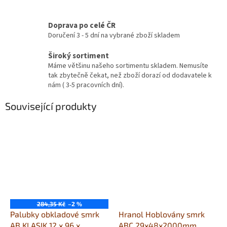
Doprava po celé ČR
Doručení 3 - 5 dní na vybrané zboží skladem
Široký sortiment
Máme většinu našeho sortimentu skladem. Nemusíte
tak zbytečně čekat, než zboží dorazí od dodavatele k
nám ( 3-5 pracovních dní).
Související produkty
284,35 Kč
–2 %
Palubky obkladové smrk
Hranol Hoblovány smrk
AB KLASIK 12 x 96 x
ABC 29x48x2000mm