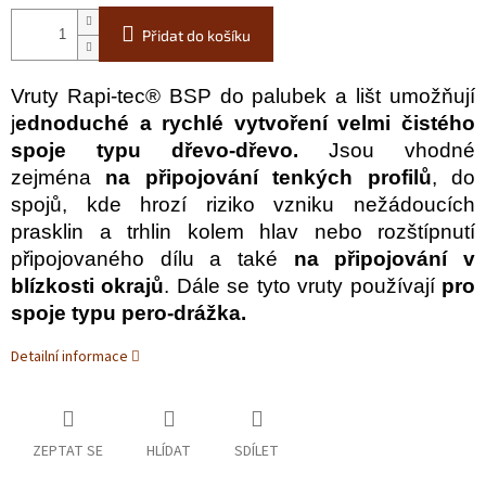
Přidat do košíku
Vruty Rapi-tec® BSP do palubek a lišt umožňují
j
ednoduché a rychlé vytvoření velmi čistého
spoje typu dřevo-dřevo.
Jsou vhodné
zejména
na připojování tenkých profilů
, do
spojů, kde hrozí riziko vzniku nežádoucích
prasklin a trhlin kolem hlav nebo rozštípnutí
připojovaného dílu a také
na připojování v
blízkosti okrajů
. Dále se tyto vruty používají
pro
spoje typu pero-drážka.
Detailní informace
ZEPTAT SE
HLÍDAT
SDÍLET