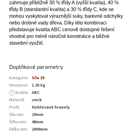
zahrnuje přibližně 30 % třídy A (vyšší kvalita), 40 %
třídy B (standardní kvalita) a 30 % třídy C, kde se
mohou vyskytovat výraznější suky, barevné odchylky
nebo drobné vady dřeva. Díky této kombinaci
představuje kvalita ABC cenově dostupné řešení
vhodné pro méně náročné konstrukce a běžné
stavební využití.
Doplňkové parametry
Kategorie
:
Síla 29
Hmotnost
:
1.25 kg
?
Kvalita
:
ABC
Materiál
:
smrk
Profil
:
Hoblované hranoly
Síla mm
:
29mm
Šířka mm
:
48mm
Délka mm
:
2000mm