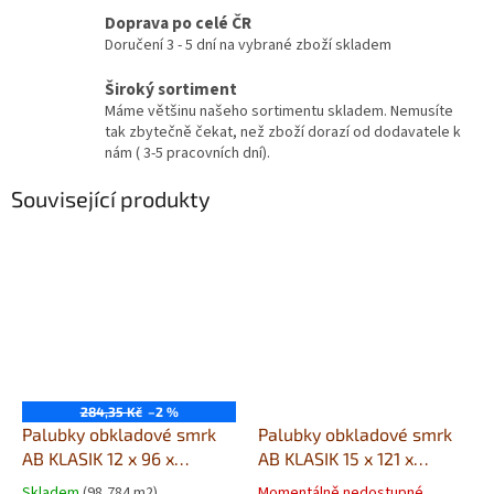
Doprava po celé ČR
Doručení 3 - 5 dní na vybrané zboží skladem
Široký sortiment
Máme většinu našeho sortimentu skladem. Nemusíte
tak zbytečně čekat, než zboží dorazí od dodavatele k
nám ( 3-5 pracovních dní).
Související produkty
284,35 Kč
–2 %
Palubky obkladové smrk
Palubky obkladové smrk
AB KLASIK 12 x 96 x
AB KLASIK 15 x 121 x
2100mm
4000mm
Skladem
(98,784 m2)
Momentálně nedostupné