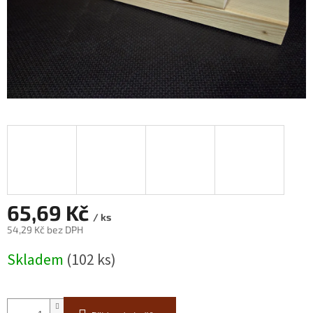
65,69 Kč
/ ks
54,29 Kč bez DPH
Měrná
Skladem
(102 ks)
cena: