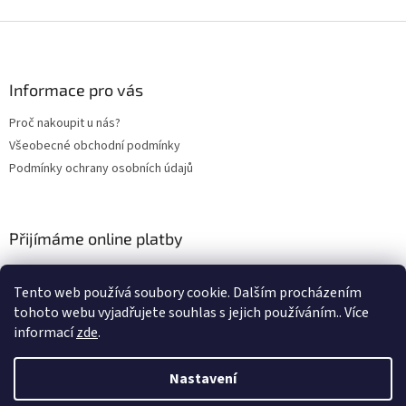
Z
á
p
a
Informace pro vás
t
Proč nakoupit u nás?
í
Všeobecné obchodní podmínky
Podmínky ochrany osobních údajů
Přijímáme online platby
Tento web používá soubory cookie. Dalším procházením
tohoto webu vyjadřujete souhlas s jejich používáním.. Více
informací
zde
.
Nastavení
Vytvořil Shoptet