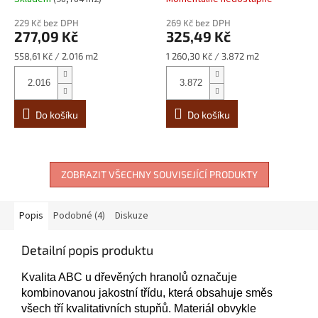
229 Kč bez DPH
269 Kč bez DPH
277,09 Kč
325,49 Kč
Měrná
Měrná
558,61 Kč / 2.016 m2
1 260,30 Kč / 3.872 m2
cena:
cena:
Do košíku
Do košíku
ZOBRAZIT VŠECHNY SOUVISEJÍCÍ PRODUKTY
Popis
Podobné (4)
Diskuze
Detailní popis produktu
Kvalita ABC u dřevěných hranolů označuje
kombinovanou jakostní třídu, která obsahuje směs
všech tří kvalitativních stupňů. Materiál obvykle