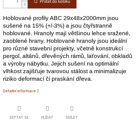
Přidat do košíku
Hoblované profily ABC 29x48x2000mm jsou
sušené na 15% (+/-3%) a jsou čtyřstranně
hoblované.
Hranoly mají většinou lehce sražené,
zaoblené hrany. Hoblované hranoly jsou ideální
pro různé stavební projekty, včetně konstrukcí
pergol, altánů, dřevěných rámů, laťování, obkladů
a výroby nábytku. Jejich sušení na optimální
vlhkost zajišťuje tvarovou stálost a minimalizuje
riziko deformací či praskání dřeva.
Detailní informace
ZEPTAT SE
HLÍDAT
SDÍLET