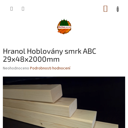
Přejít
NÁKUP
na
obsah
KOŠÍK
Hranol Hoblovány smrk ABC
29x48x2000mm
Průměrné
Neohodnoceno
Podrobnosti hodnocení
hodnocení
produktu
je
0,0
z
5
hvězdiček.