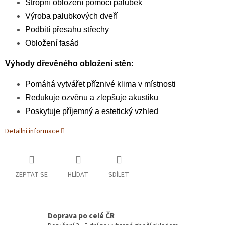
Stropní obložení pomocí palubek
Výroba palubkových dveří
Podbití přesahu střechy
Obložení fasád
Výhody dřevěného obložení stěn:
Pomáhá vytvářet příznivé klima v místnosti
Redukuje ozvěnu a zlepšuje akustiku
Poskytuje příjemný a estetický vzhled
Detailní informace
ZEPTAT SE
HLÍDAT
SDÍLET
Doprava po celé ČR