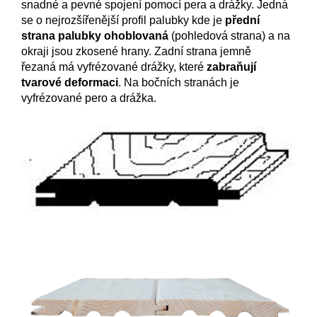
snadné a pevné spojení pomocí pera a drážky. Jedná
se o nejrozšířenější profil palubky kde je
přední
strana palubky ohoblovaná
(pohledová strana) a na
okraji jsou zkosené hrany. Zadní strana jemně
řezaná má vyfrézované drážky, které
zabraňují
tvarové deformaci
. Na bočních stranách je
vyfrézované pero a drážka.