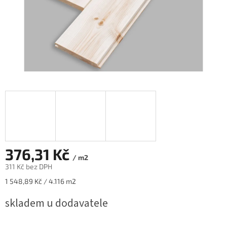
376,31 Kč
/ m2
311 Kč bez DPH
Měrná
1 548,89 Kč / 4.116 m2
cena:
skladem u dodavatele