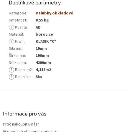
Doplňkové parametry
Kategorie
:
Palubky obkladové
Hmotnost
:
8.55 kg
?
Kvalita
:
AB
Materiál
:
borovice
?
Profil
:
KLASIK "C"
Síla mm
:
19mm
Šířka mm
:
196mm
Délka mm
:
4200mm
?
Balení m2
:
4,116m2
?
Balení ks
:
5ks
Z
á
p
a
Informace pro vás
t
Proč nakoupit u nás?
í
Všeobecné obchodní podmínky