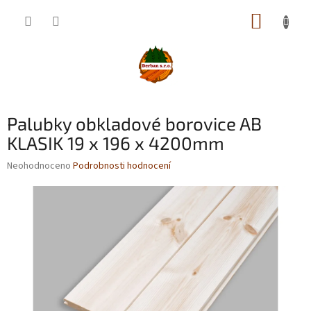
Přejít
NÁKUP
na
obsah
KOŠÍK
Palubky obkladové borovice AB
KLASIK 19 x 196 x 4200mm
Průměrné
Neohodnoceno
Podrobnosti hodnocení
hodnocení
produktu
je
0,0
z
5
hvězdiček.