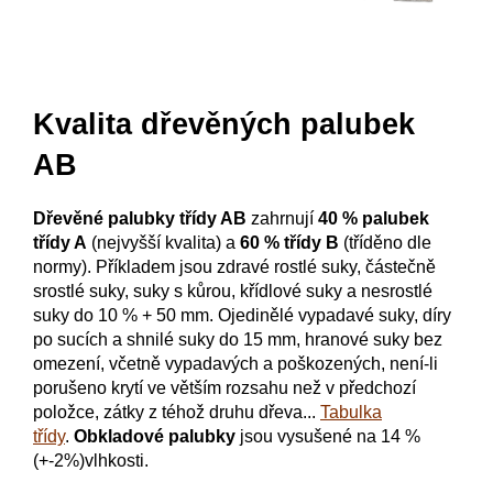
Kvalita dřevěných palubek
AB
Dřevěné palubky třídy AB
zahrnují
40 % palubek
třídy A
(nejvyšší kvalita) a
60 % třídy B
(tříděno dle
normy). Příkladem jsou zdravé rostlé suky, částečně
srostlé suky, suky s kůrou, křídlové suky a nesrostlé
suky do 10 % + 50 mm.
O
jedinělé vypadavé suky, díry
po sucích a shnilé suky do 15 mm, hranové suky bez
omezení, včetně vypadavých a poškozených, není-li
porušeno krytí ve větším rozsahu než v předchozí
položce, zátky z téhož druhu dřeva...
Tabulka
třídy
.
Obkladové palubky
jsou vysušené na 14 %
(+-2%)vlhkosti.