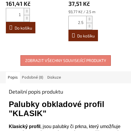
161,41 Kč
37,51 Kč
Měrná
93,77 Kč / 2.5 m
cena:
Do košíku
Do košíku
ZOBRAZIT VŠECHNY SOUVISEJÍCÍ PRODUKTY
Popis
Podobné (8)
Diskuze
Detailní popis produktu
Palubky obkladové profil
"KLASIK"
Klasický
profil
,
jsou palubky či prkna, který umožňuje