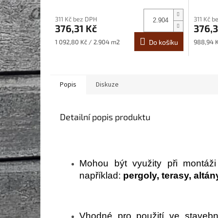
311 Kč bez DPH
311 Kč b
376,31 Kč
376,3
Měrná
Měrná
1 092,80 Kč / 2.904 m2
Do košíku
988,94 K
cena:
cena:
Popis
Diskuze
Detailní popis produktu
Mohou být využity při montáži
například:
pergoly, terasy, altá
Vhodné pro použití ve stavebn