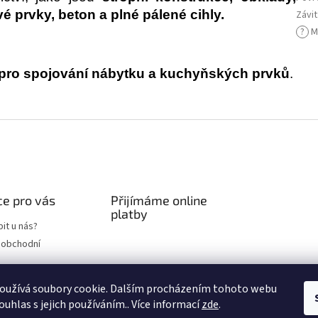
 prvky, beton a plné pálené cihly.
Závit
?
Mn
pro spojování nábytku a kuchyňských prvků
.
e pro vás
Přijímáme online
platby
it u nás?
 obchodní
chrany osobních
oužívá soubory cookie. Dalším procházením tohoto webu
ouhlas s jejich používáním.. Více informací
zde
.