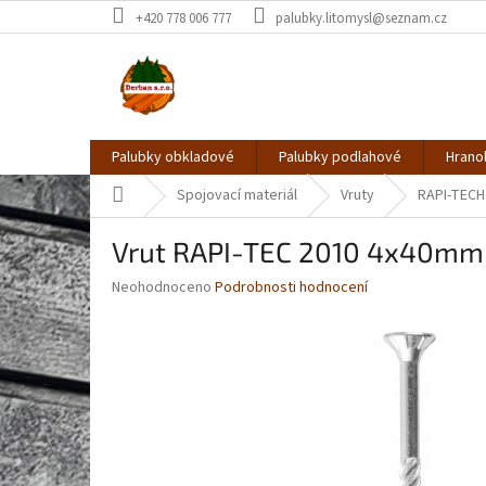
Přejít
+420 778 006 777
palubky.litomysl@seznam.cz
na
obsah
Palubky obkladové
Palubky podlahové
Hrano
Domů
Spojovací materiál
Vruty
RAPI-TECH
Vrut RAPI-TEC 2010 4x40mm 
Průměrné
Neohodnoceno
Podrobnosti hodnocení
hodnocení
produktu
je
0,0
z
5
hvězdiček.