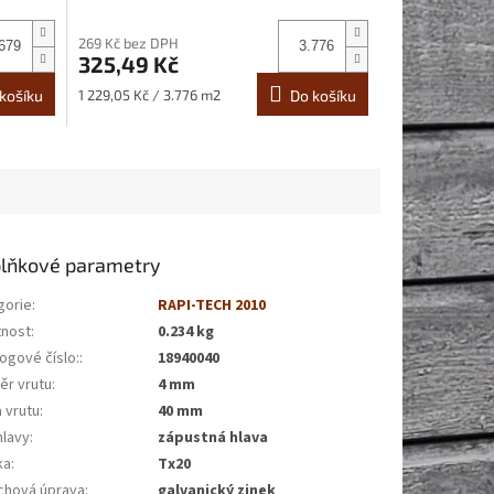
269 Kč bez DPH
325,49 Kč
Měrná
košíku
1 229,05 Kč / 3.776 m2
Do košíku
cena:
lňkové parametry
gorie
:
RAPI-TECH 2010
nost
:
0.234 kg
ogové číslo:
:
18940040
ěr vrutu
:
4 mm
 vrutu
:
40 mm
hlavy
:
zápustná hlava
ka
:
Tx20
chová úprava
:
galvanický zinek