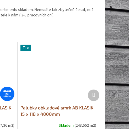
ortimentu skladem. Nemusíte tak zbytečně čekat, než
ele k nám ( 3-5 pracovních dní).
Tip
Další
376,31
Kč
produkt
–10 %
LASIK
Palubky obkladové smrk AB KLASIK
15 x 118 x 4000mm
(7,36 m2)
Skladem
(243,552 m2)