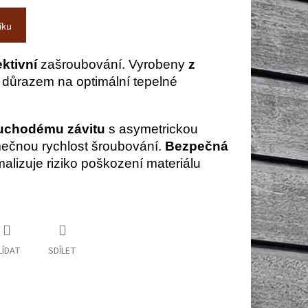
íku
ektivní
zašroubování. Vyrobeny
z
 důrazem na optimální tepelné
uchodému závitu
s asymetrickou
imečnou rychlost šroubování.
Bezpečná
lizuje riziko poškození materiálu
LÍDAT
SDÍLET