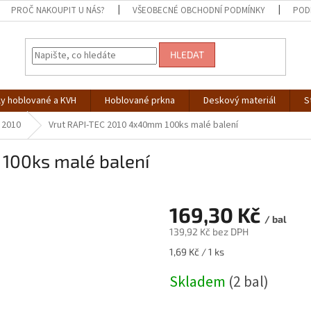
PROČ NAKOUPIT U NÁS?
VŠEOBECNÉ OBCHODNÍ PODMÍNKY
POD
HLEDAT
ly hoblované a KVH
Hoblované prkna
Deskový materiál
S
 2010
Vrut RAPI-TEC 2010 4x40mm 100ks malé balení
100ks malé balení
169,30 Kč
/ bal
139,92 Kč bez DPH
Měrná
1,69 Kč / 1 ks
cena:
Skladem
(2 bal)