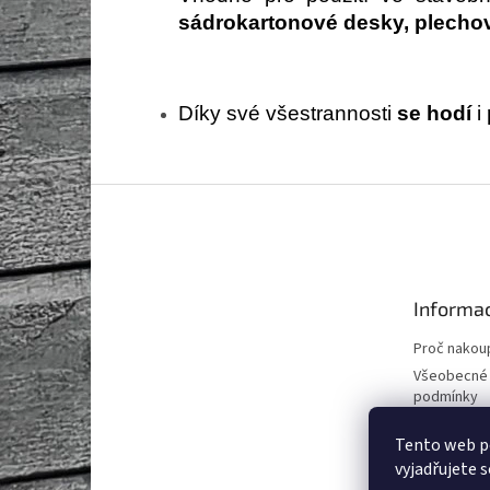
sádrokartonové desky, plechové
Díky své všestrannosti
se hodí
i
Z
á
p
a
t
Informac
í
Proč nakoup
Všeobecné
podmínky
Podmínky o
Tento web p
údajů
vyjadřujete s