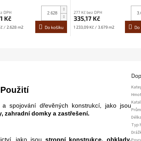
ez DPH
277 Kč bez DPH
1 Kč
335,17 Kč
Měrná
č / 2.628 m2
Do košíku
1 233,09 Kč / 3.679 m2
Do 
cena:
Dop
Kate
Použití
Hmot
Katal
 a spojování dřevěných konstrukcí, jako jsou
Prům
ny, zahradní domky a zastřešení.
Délka
Typ 
Dráž
ictví, jako jsou
stropní konstrukce, obklady,
Povr