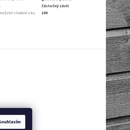
:
částečný závit
ožství v balení v ks
:
100
Souhlasím