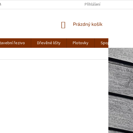
MÍNKY OCHRANY OSOBNÍCH ÚDAJŮ
Přihlášení
NÁKUPNÍ
Prázdný košík
KOŠÍK
tavební řezivo
Dřevěné lišty
Plotovky
Spojovací materiá