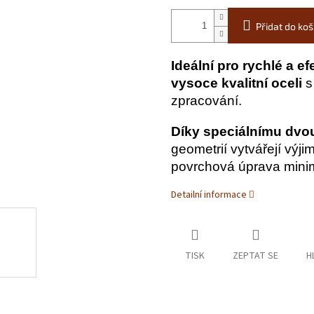
Přidat do koš
Ideální pro rychlé a ef
vysoce
kvalitní oceli
s
zpracování.
Díky speciálnímu dvo
geometrií vytvářejí výj
povrchová úprava minima
Detailní informace
TISK
ZEPTAT SE
H