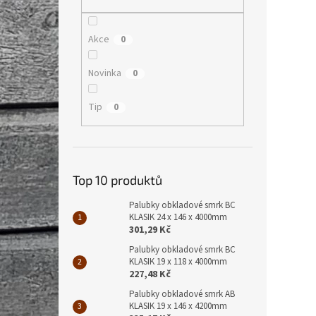
Akce
0
Novinka
0
Tip
0
Top 10 produktů
Palubky obkladové smrk BC
KLASIK 24 x 146 x 4000mm
301,29 Kč
Palubky obkladové smrk BC
KLASIK 19 x 118 x 4000mm
227,48 Kč
Palubky obkladové smrk AB
KLASIK 19 x 146 x 4200mm