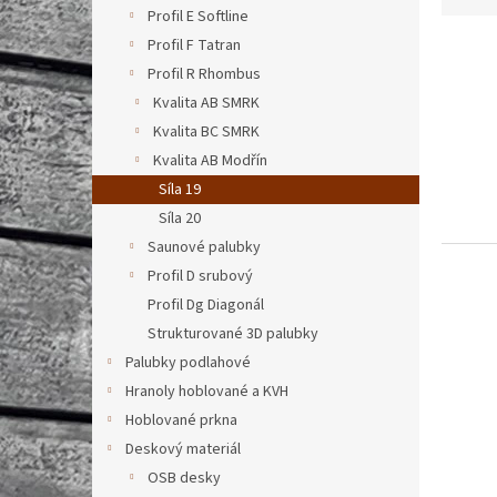
z
Profil E Softline
n
e
í
Profil F Tatran
V
n
p
ý
í
Profil R Rhombus
a
p
p
Kvalita AB SMRK
n
i
r
Kvalita BC SMRK
e
s
o
Kvalita AB Modřín
l
p
d
Síla 19
r
u
o
k
Síla 20
d
t
Saunové palubky
u
ů
Profil D srubový
k
Profil Dg Diagonál
t
Strukturované 3D palubky
ů
Palubky podlahové
Hranoly hoblované a KVH
Hoblované prkna
Deskový materiál
OSB desky