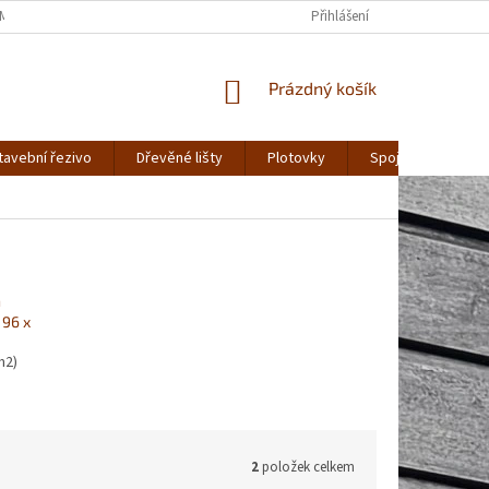
MÍNKY OCHRANY OSOBNÍCH ÚDAJŮ
Přihlášení
NÁKUPNÍ
Prázdný košík
KOŠÍK
tavební řezivo
Dřevěné lišty
Plotovky
Spojovací materiá
n
 96 x
m2)
2
položek celkem