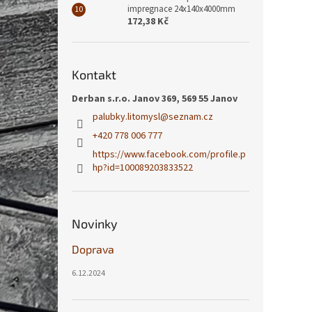
impregnace 24x140x4000mm
172,38 Kč
Kontakt
Derban s.r.o. Janov 369, 569 55 Janov
palubky.litomysl
@
seznam.cz
+420 778 006 777
https://www.facebook.com/profile.p
hp?id=100089203833522
Novinky
Doprava
6.12.2024