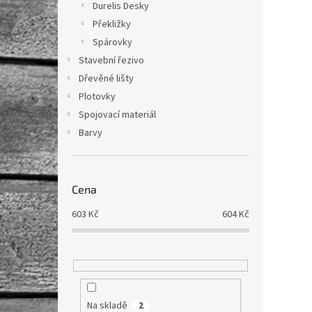
Durelis Desky
Překližky
Spárovky
Stavební řezivo
Dřevěné lišty
Plotovky
Spojovací materiál
Barvy
Cena
603
Kč
604
Kč
Na skladě
2