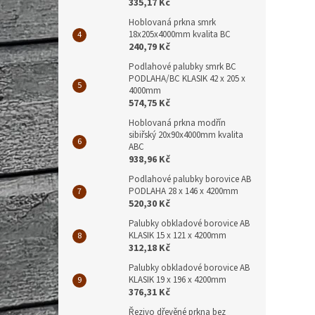
335,17 Kč
Hoblovaná prkna smrk
18x205x4000mm kvalita BC
240,79 Kč
Podlahové palubky smrk BC
PODLAHA/BC KLASIK 42 x 205 x
4000mm
574,75 Kč
Hoblovaná prkna modřín
sibiřský 20x90x4000mm kvalita
ABC
938,96 Kč
Podlahové palubky borovice AB
PODLAHA 28 x 146 x 4200mm
520,30 Kč
Palubky obkladové borovice AB
KLASIK 15 x 121 x 4200mm
312,18 Kč
Palubky obkladové borovice AB
KLASIK 19 x 196 x 4200mm
376,31 Kč
Řezivo dřevěné prkna bez