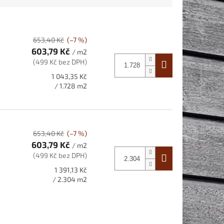
653,40 Kč
(–7 %)
603,79 Kč
/ m2
(499 Kč bez DPH)
Měrná
1 043,35 Kč
cena:
/ 1.728 m2
653,40 Kč
(–7 %)
603,79 Kč
/ m2
(499 Kč bez DPH)
Měrná
1 391,13 Kč
cena:
/ 2.304 m2