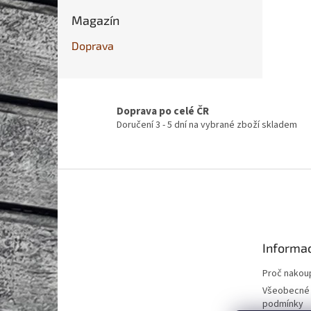
Magazín
Doprava
Doprava po celé ČR
Doručení 3 - 5 dní na vybrané zboží skladem
Z
á
p
a
t
Informac
í
Proč nakoup
Všeobecné
podmínky