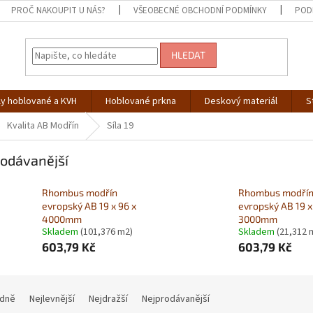
PROČ NAKOUPIT U NÁS?
VŠEOBECNÉ OBCHODNÍ PODMÍNKY
POD
HLEDAT
ly hoblované a KVH
Hoblované prkna
Deskový materiál
S
Kvalita AB Modřín
Síla 19
odávanější
Rhombus modřín
Rhombus modří
evropský AB 19 x 96 x
evropský AB 19 x
4000mm
3000mm
Skladem
(101,376 m2)
Skladem
(21,312 
603,79 Kč
603,79 Kč
dně
Nejlevnější
Nejdražší
Nejprodávanější