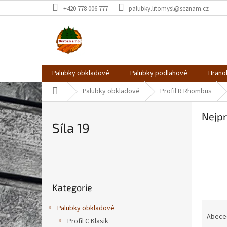
Přejít
+420 778 006 777
palubky.litomysl@seznam.cz
na
obsah
Palubky obkladové
Palubky podlahové
Hrano
Domů
Palubky obkladové
Profil R Rhombus
Nejpr
Síla 19
P
o
Přeskočit
s
Kategorie
kategorie
t
r
Ř
Palubky obkladové
a
a
Abece
Profil C Klasik
n