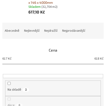
x 146 x 4000mm
Skladem
(32,704 m2)
617,10 Kč
Ř
a
Abecedně
Nejlevnější
Nejdražší
Nejprodávanější
z
e
n
Cena
í
p
617
Kč
618
Kč
r
o
d
u
k
t
Na skladě
2
ů
Akce
0