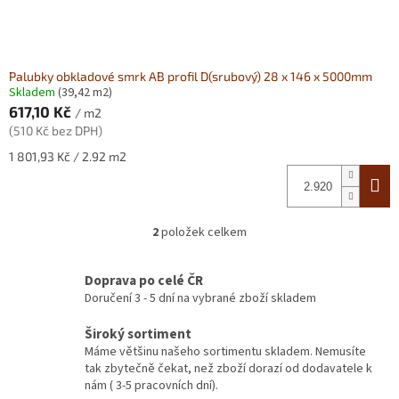
Palubky obkladové smrk AB profil D(srubový) 28 x 146 x 5000mm
Skladem
(39,42 m2)
617,10 Kč
/ m2
(510 Kč bez DPH)
Měrná
1 801,93 Kč / 2.92 m2
cena:
2
položek celkem
O
v
l
Doprava po celé ČR
á
Doručení 3 - 5 dní na vybrané zboží skladem
d
a
Široký sortiment
c
Máme většinu našeho sortimentu skladem. Nemusíte
í
tak zbytečně čekat, než zboží dorazí od dodavatele k
p
nám ( 3-5 pracovních dní).
r