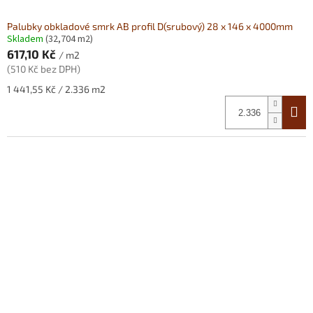
Palubky obkladové smrk AB profil D(srubový) 28 x 146 x 4000mm
Skladem
(32,704 m2)
617,10 Kč
/ m2
(510 Kč bez DPH)
Měrná
1 441,55 Kč / 2.336 m2
cena: