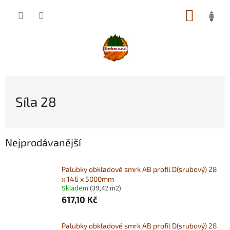
Přejít
NÁKUP
na
obsah
KOŠÍK
Síla 28
Nejprodávanější
Palubky obkladové smrk AB profil D(srubový) 28
x 146 x 5000mm
Skladem
(39,42 m2)
617,10 Kč
Palubky obkladové smrk AB profil D(srubový) 28