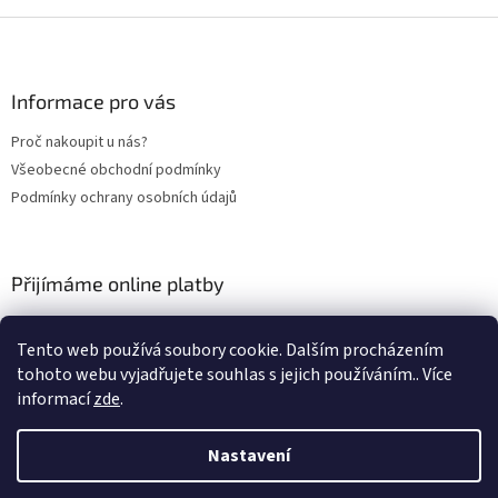
v
Z
k
á
y
p
v
ý
a
Informace pro vás
p
t
i
Proč nakoupit u nás?
í
s
Všeobecné obchodní podmínky
u
Podmínky ochrany osobních údajů
Přijímáme online platby
Tento web používá soubory cookie. Dalším procházením
tohoto webu vyjadřujete souhlas s jejich používáním.. Více
informací
zde
.
Nastavení
Vytvořil Shoptet