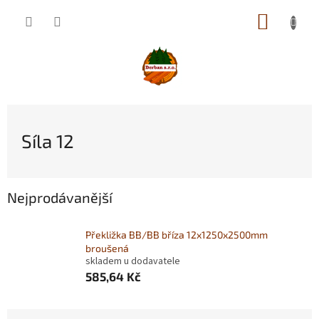
Přejít
NÁKUP
na
obsah
KOŠÍK
Síla 12
Nejprodávanější
Překližka BB/BB bříza 12x1250x2500mm
broušená
skladem u dodavatele
585,64 Kč
Ř