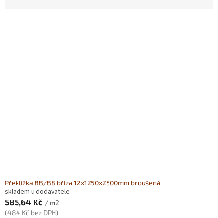
V
ý
p
i
s
p
r
o
d
u
k
t
ů
Překližka BB/BB bříza 12x1250x2500mm broušená
skladem u dodavatele
585,64 Kč
/ m2
(484 Kč bez DPH)