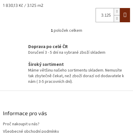
Měrná
1 830,13 Kč / 3.125 m2
cena:
1
položek celkem
O
v
l
Doprava po celé ČR
á
Doručení 3 - 5 dní na vybrané zboží skladem
d
a
Široký sortiment
c
Máme většinu našeho sortimentu skladem. Nemusíte
í
tak zbytečně čekat, než zboží dorazí od dodavatele k
p
nám ( 3-5 pracovních dní).
r
v
Z
k
á
y
p
v
ý
a
Informace pro vás
p
t
i
Proč nakoupit u nás?
í
s
Všeobecné obchodní podmínky