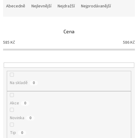
a
Abecedně
Nejlevnější
Nejdražší
Nejprodávanější
z
e
n
Cena
í
p
585
Kč
586
Kč
r
o
d
u
k
t
Na skladě
0
ů
Akce
0
Novinka
0
Tip
0