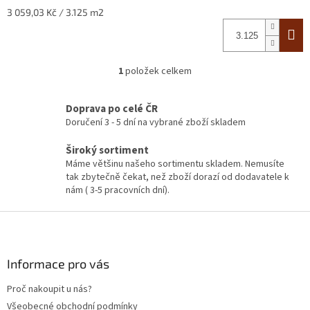
Měrná
3 059,03 Kč / 3.125 m2
cena:
1
položek celkem
O
v
l
Doprava po celé ČR
á
Doručení 3 - 5 dní na vybrané zboží skladem
d
a
Široký sortiment
c
Máme většinu našeho sortimentu skladem. Nemusíte
í
tak zbytečně čekat, než zboží dorazí od dodavatele k
p
nám ( 3-5 pracovních dní).
r
v
Z
k
á
y
p
v
ý
a
Informace pro vás
p
t
i
Proč nakoupit u nás?
í
s
Všeobecné obchodní podmínky