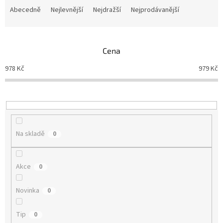
a
Abecedně
Nejlevnější
Nejdražší
Nejprodávanější
z
e
n
Cena
í
p
978
Kč
979
Kč
r
o
d
u
k
t
Na skladě
0
ů
Akce
0
Novinka
0
Tip
0