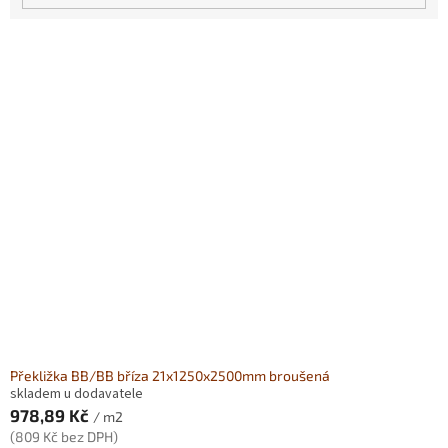
V
ý
p
i
s
p
r
o
d
u
k
t
ů
Překližka BB/BB bříza 21x1250x2500mm broušená
skladem u dodavatele
978,89 Kč
/ m2
(809 Kč bez DPH)