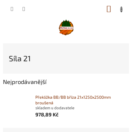
Přejít
NÁKUP
na
obsah
KOŠÍK
Síla 21
Nejprodávanější
Překližka BB/BB bříza 21x1250x2500mm
broušená
skladem u dodavatele
978,89 Kč
Ř